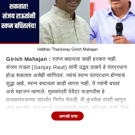
Uddhav Thackeray Girish Mahajan
Girish Mahajan :
स्वप्न बघायला काही हरकत नाही.
संजय राऊत (Sanjay Raut) यांनी उद्धव ठाकरे हे पंतप्रधान
होऊ शकतात असेही सांगितलं. त्यांचं स्वप्न पंतप्रधान होण्याचं
सुद्धा आहे, स्वप्न बघायला काही लागत नाही, ते त्यांनी बघावं
असे महाजन म्हणाले. मुख्यमंत्री देवेंद्र फडणवीस हे
पालकमंत्र्याच्या संदर्भात निर्णय घेतली. मी कुंभमेळा मंत्री म्हणून
काम करतोय. मला शाडो पालकमंत्री म्हणून अधिकार नाही. तिथे
पालकमंत्री लागतो असे महाजन म्हणाले.
आणखी वाचा
यंदा कुंभमेळ्यासाठी मोठ्या प्रमाणात गर्दी होण्याची शक्यता आहे.