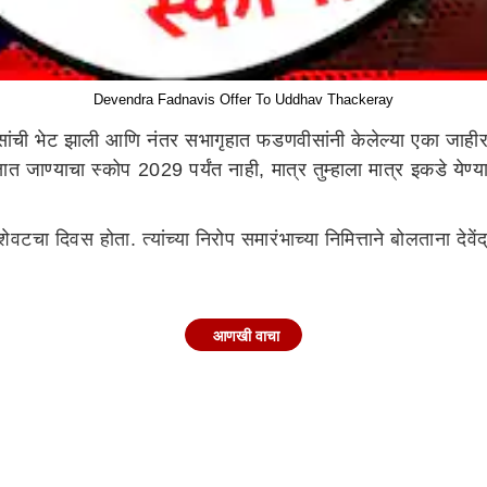
Devendra Fadnavis Offer To Uddhav Thackeray
ांची भेट झाली आणि नंतर सभागृहात फडणवीसांनी केलेल्या एका जाहीर वक
त जाण्याचा स्कोप 2029 पर्यंत नाही, मात्र तुम्हाला मात्र इकडे येण्
शेवटचा दिवस होता. त्यांच्या निरोप समारंभाच्या निमित्ताने बोलताना द
चं नाही. आम्हाला तिकडे यायचा स्कोप उरला नाही. मात्र तुम्हाला इकड
आणखी वाचा
 आला आहे. अनिल परब तुम्ही आता तयारी करा. दानवे वेगवेगळे योग जुळ
रकर
वादी
आहेत. जरी
ते
बंटी पाटील यांच्या बाजूला ते बसले असतील तर