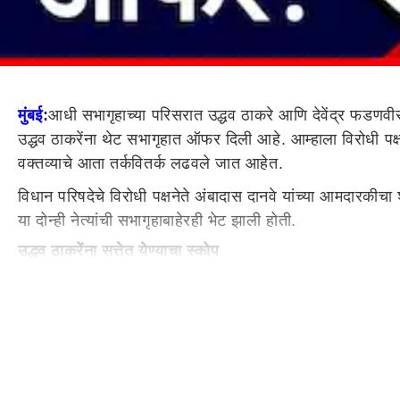
मुंबई
:
आधी सभागृहाच्या परिसरात उद्धव ठाकरे आणि देवेंद्र फडणवीस
उद्धव ठाकरेंना थेट सभागृहात ऑफर दिली आहे. आम्हाला विरोधी पक्षा
वक्तव्याचे आता तर्कवितर्क लढवले जात आहेत.
विधान परिषदेचे विरोधी पक्षनेते अंबादास दानवे यांच्या आमदारकीचा 
या दोन्ही नेत्यांची सभागृहाबाहेरही भेट झाली होती.
उद्धव ठाकरेंना सत्तेत येण्याचा स्कोप
देवेंद्र फडणवीस
म्हणाले की, उद्धवजी आता 2029 पर्यंत काही कराय
आपण वेगळ्या पद्धतीने बोलू.
अंबादास दानवे कट्टर सावरकरवादी
देवेंद्र फडणवीस म्हणाले की,
"
अंबादास दानवे यांचा कार्यकाळ संपत
दानवे. भोंग्यानविरोधात त्यांनी अनेक निवेदन
दिल
. ते कट्टर साव