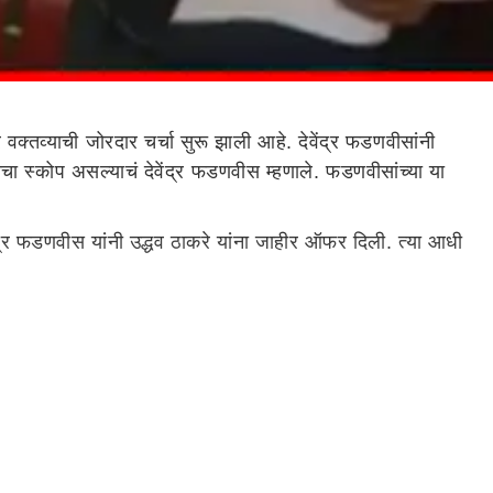
्तव्याची जोरदार चर्चा सुरू झाली आहे. देवेंद्र फडणवीसांनी
याचा स्कोप असल्याचं देवेंद्र फडणवीस म्हणाले. फडणवीसांच्या या
ेवेंद्र फडणवीस यांनी उद्धव ठाकरे यांना जाहीर ऑफर दिली. त्या आधी
े यायचा स्कोप आहे. त्यावर वेगळ्या पद्धतीने विचार करता येईल.
वून आणतात. हिंदुत्ववाची कडवट भूमिका घेणारा कार्यकर्ता म्हणजे
ीही ते
सावरकरांचे भक्त आहेत.
"