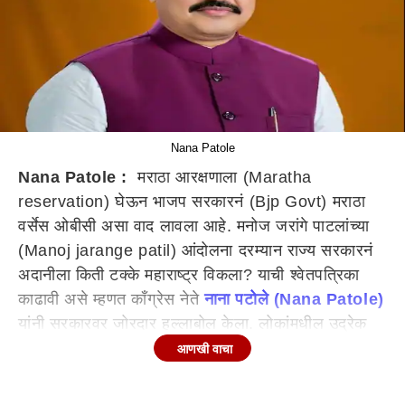
Nana Patole
Nana Patole :
मराठा आरक्षणाला (Maratha
reservation) घेऊन भाजप सरकारनं (Bjp Govt) मराठा
वर्सेस ओबीसी असा वाद लावला आहे. मनोज जरांगे पाटलांच्या
(Manoj jarange patil) आंदोलना दरम्यान राज्य सरकारनं
अदानीला किती टक्के महाराष्ट्र विकला? याची श्वेतपत्रिका
काढावी असे म्हणत काँग्रेस नेते
नाना पटोले (Nana Patole)
यांनी सरकारवर जोरदार हल्लाबोल केला. लोकांमधील उद्रेक
जेव्हा बाहेर येईल तेव्हा नेपाळसारखं चित्र भारतात पाहायला
आणखी वाचा
मिळेल असेही पटोले म्हणाले. दोन भावांमध्ये युती झाल्यास
महाविकास आघाडीमध्ये राहायचं की नाही हा निर्णय हायकमांड