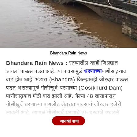
Bhandara Rain News
Bhandara Rain News :
राज्यातील काही जिल्ह्यात
चांगला पाऊस पडत आहे. या पावसामुळं
धरणाच्या
पाणीसाठ्यात
वाढ होत आहे. भंडारा (Bhandra) जिल्ह्यातही जोरदार पाऊस
पडत असल्यामुळं गोसीखुर्द धरणाच्या (Gosikhurd Dam)
पाणीसाठ्यात मोठी वाढ झाली आहे. गेल्या 48 तासापासून
गोसीखुर्द धरणाच्या पाणलोट क्षेत्रात पावसानं जोरदार हजेरी
लावली आहे. त्यामुळं गोसीखुर्द धरणाचे 25 दरवाजे उघडले
आहेत. धरणातून 97232 क्यूसेक्स पाण्याचा विसर्ग सुरु आहे.
आणखी वाचा
पुजारीटोला आणि धापेवाडा धरणातून पाण्याचा विसर्ग सुरु