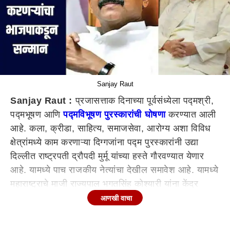
Sanjay Raut
Sanjay Raut :
प्रजासत्ताक दिनाच्या पूर्वसंध्येला पद्मश्री,
पद्मभूषण आणि
पद्मविभूषण पुरस्कारांची घोषणा
करण्यात आली
आहे. कला, क्रीडा, साहित्य, समाजसेवा, आरोग्य अशा विविध
क्षेत्रांमध्ये काम करणाऱ्या दिग्गजांना पद्म पुरस्कारांनी उद्या
दिल्लीत राष्ट्रपती द्रौपदी मुर्मू यांच्या हस्ते गौरवण्यात येणार
आहे. यामध्ये पाच राजकीय नेत्यांचा देखील समावेश आहे. यामध्ये
महाराष्ट्राचे माजी राज्यपाल भगतसिंह कोश्यारी यांना केंद्र
सरकारकडून पद्मभूषण पुरस्कार जाहीर झाला आहे. याच
आणखी वाचा
मुद्यावरुन शिवसेना ठाकरे गटाचे खासदार संजय राऊत यांनी
भाजपवर जोरदार टीका केली आहे. याच महाशयांनी छत्रपती