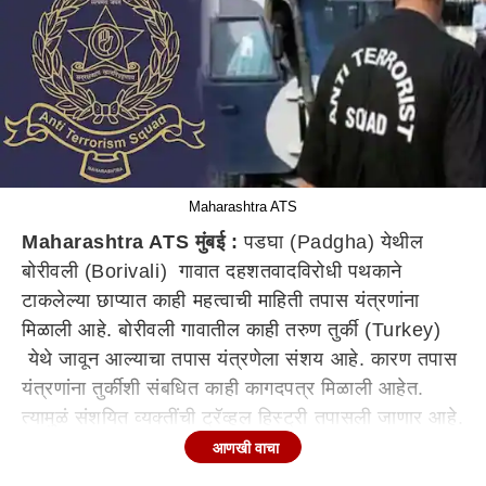
Maharashtra ATS
Maharashtra ATS मुंबई :
पडघा (Padgha) येथील
बोरीवली (Borivali) गावात दहशतवादविरोधी पथकाने
टाकलेल्या छाप्यात काही महत्वाची माहिती तपास यंत्रणांना
मिळाली आहे. बोरीवली गावातील काही तरुण तुर्की (Turkey)
येथे जावून आल्याचा तपास यंत्रणेला संशय आहे. कारण तपास
यंत्रणांना तुर्कीशी संबधित काही कागदपत्र मिळाली आहेत.
त्यामुळं संशयित व्यक्तींची ट्रॅव्हल हिस्ट्री तपासली जाणार आहे.
मागील काही वर्षात कोण कुठे गेले होते? काय कारणं होती? याचा
आणखी वाचा
तपास केला जाणार आहे.