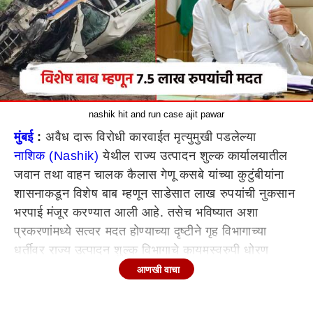
nashik hit and run case ajit pawar
मुंबई
:
अवैध दारू विरोधी कारवाईत मृत्युमुखी पडलेल्या
नाशिक (Nashik)
येथील राज्य उत्पादन शुल्क कार्यालयातील
जवान तथा वाहन चालक कैलास गेणू कसबे यांच्या कुटुंबीयांना
शासनाकडून विशेष बाब म्हणून साडेसात लाख रुपयांची नुकसान
भरपाई मंजूर करण्यात आली आहे. तसेच भविष्यात अशा
प्रकरणांमध्ये सत्वर मदत होण्याच्या दृष्टीने गृह विभागाच्या
धर्तीवर राज्य उत्पादन शुल्क विभागाचे कायमस्वरुपी धोरण
तात्काळ करण्याचे निर्देशही देण्यात आल्याचे
आणखी वाचा
उपमुख्यमंत्री अजित पवार (Ajit pawar)
यांनी म्हटले.
नाशिकमध्ये मद्यसाठा घेऊन धावणाऱ्या अज्ञात वाहनाचा पाठलाग