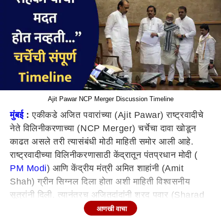
Ajit Pawar NCP Merger Discussion Timeline
मुंबई
:
एकीकडे अजित पवारांच्या (Ajit Pawar) राष्ट्रवादीचे
नेते विलिनीकरणाच्या (NCP Merger) चर्चेचा दावा खोडून
काढत असले तरी त्यासंबंधी मोठी माहिती समोर आली आहे.
राष्ट्रवादीच्या विलिनीकरणासाठी केंद्रातून पंतप्रधान मोदी (
PM Modi
) आणि केंद्रीय मंत्री अमित शाहांनी (Amit
Shah) ग्रीन सिग्नल दिला होता अशी माहिती विश्वसनीय
सूत्रांनी दिली. त्यानंतरच अजितदांदांनी शरद पवार (Sharad
Pawar NCP Group) गटासोबत नोव्हेंबर 2024 पासून चर्चा
आणखी वाचा