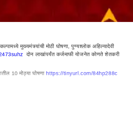
्पामध्ये मुख्यमंत्र्यांची मोठी घोषणा, पुण्यश्लोक अहिल्यादेवी
m/2473suhz
दोन लाखांपर्यंत कर्जमाफी योजनेत कोणते शेतकरी
्पातील 10 मोठ्या घोषणा
https://tinyurl.com/84hp288c
/tinyurl.com/y37kautk
मेट्रो मार्गांचं जाळं वाढवणार,
om/9jam3svy
tps://tinyurl.com/2my7y5ks
गडचिरोलीमध्ये 2 लाख
rl.com/axx488pc बारामती, लातूर आणि अमरावती विमानतळावर
com/52ny5xtb