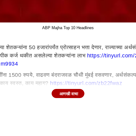
ABP Majha Top 10 Headlines
ेतकऱ्यांना 50 हजारांपर्यंत प्रोत्साहन भत्ता देणार, राज्याच्या अर्थसंकल
त पीक कर्ज थकीत असलेल्या शेतकऱ्यांना लाभ
https://tinyurl.co
379m9934
हिणींना 1500 रुपये, वाढवण बंदराजवळ चौथी मुंबई वसवणार, अर्थसंकल
ा, काय स्वस्त, काय महाग?
https://tinyurl.com/zb22fwaz
; देवेंद्र फडणवीसांनी मुंबईसाठी कोणकोणत्या घोषणा केल्या?
आणखी वाचा
https:/
ेवेंद्र फडणवीस यांच्या भाषणातील प्रमुख मुद्दे
https://tinyurl.c
नी अर्थसंकल्पात
पुणे
शहरासाठी कोणत्या महत्त्वाच्या घोषणा केल्या?
ht
 अर्थसंकल्पात नागपूरसह विदर्भाच्या वाट्याला काय? https://tinyu
ा विमान अपघातानंतर मुख्यमंत्र्यांची मोठी घोषणा
https://tinyurl.