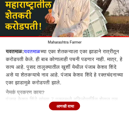
Maharashtra Farmer
यवतमाळ:
यवतमाळ
च्या एका शेतकऱ्याला एका झाडाने रात्रीतून
करोडपती केले. ही बाब कोणालाही पचनी पडणार नाही. मात्र, हे
सत्य आहे. पुसद तालुक्यातील खुर्शी येथील पंजाब केशव शिंदे
असे या शेतकऱ्याचे नाव आहे. पंजाब केशव शिंदे हे रक्तचंदनाच्या
एका झाडामुळे करोडपती झाले.
नेमकं प्रकरण काय?
पंजाब केशव शिंदे यांच्या 7 एकरमध्ये वडिलोपार्जित शेतात एक
आणखी वाचा
झाड आहे. हे झाड कशाचे आहे हे शिंदे परिवाराला माहीतीही
नव्हते. 2013-14 मध्ये
वर्धा
- नांदेड रेल्वेचा एक सर्वे झाला.
त्यावेळी कर्नाटकातील काही लोक हा रेल्वे मार्ग पाहण्यासाठी आले