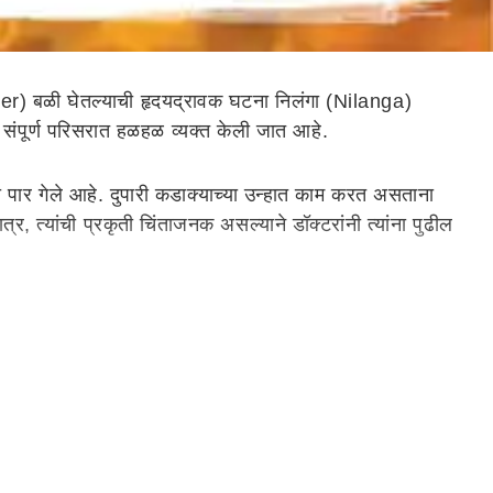
mer) बळी घेतल्याची हृदयद्रावक घटना निलंगा (Nilanga)
े संपूर्ण परिसरात हळहळ व्यक्त केली जात आहे.
या पार गेले आहे. दुपारी कडाक्याच्या उन्हात काम करत असताना
 त्यांची प्रकृती चिंताजनक असल्याने डॉक्टरांनी त्यांना पुढील
ाची पातळी अत्यंत खालावली होती. शरीरातील पाण्याचे प्रमाण कमी
श्चात पत्नी, एक मुलगा, पाच मुली, सून आणि नातू असा मोठा परिवार
व भारतात तीव्र उष्णतेची लाट येण्याची शक्यता व्यक्त करण्यात
ाराही देण्यात आला आहे.