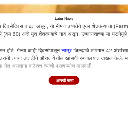
Latur News
ा दिवसेंदिवस वाढत असून, या भीषण उष्णतेने एका शेतकऱ्याचा (Far
े (वय 60) असे मृत शेतकऱ्याचे नाव असून, उष्माघाताच्या या घटनेमुळ
करत होते. गेल्या काही दिवसांपासून
लातूर
जिल्ह्याचे तापमान 42 अंशांच्
नी त्यांना तातडीने औराद येथील खासगी रुग्णालयात दाखल केले. मात्र,
याला नेत असताना वाटेतच त्यांची प्राणज्योत मालवली.
आणखी वाचा
याच्या उन्हात काम केल्यामुळे लक्ष्मण भंडारे यांच्या शरीरातील पाण्य
जो त्यांच्या मृत्यूला कारणीभूत ठरला. मयत लक्ष्मण भंडारे यांच्या प
.
ेची लाट
रा दिला आहे. पुढील चार ते पाच दिवसांत उत्तर-पश्चिम, मध्य आणि पूर्
ाही राज्यांमध्ये वादळी पाऊस, विजांचा कडकडाट आणि गारपिटीचा इश