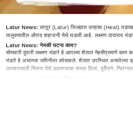
Latur News:
लातूर (Latur) जिल्ह्यात उन्हाचा (Heat) तडाख
तालुक्यातील औराद शहाजनी येथे घडली आहे. लक्ष्मण दादाराव भंडार
Latur News: नेमकी घटना काय?
सोमवारी दुपारी लक्ष्मण भंडारे हे आपल्या शेतात नेहमीप्रमाणे काम 
भंडारे हे अचानक जमिनीवर कोसळले. शेतात उपस्थित असलेल्या इतरां
उपचारासाठी निलंगा येथे हलवण्याचा सल्ला दिला. दुर्दैवाने, निलंग्
Latur News: उष्माघाताचा तीव्र झटका
याबाबत वैद्यकीय अधिकाऱ्यांनी दिलेल्या माहितीनुसार, दिवसभर कडाक्
झाल्यामुळे (Dehydration) त्यांना उष्माघाताचा तीव्र झटका बसला, 
आहे. त्यांच्या निधनाने भंडारे कुटुंबावर दुःखाचा डोंगर कोसळला आहे
Weather Update: 4-5 दिवस उत्तर आणि मध्य भारतात उष्णत
दरम्यान, भारतीय हवामान विभागाने देशातील हवामानाबाबत गंभीर इशा
आली आहे. एका बाजूला कडक उन्हाचा तडाखा असताना, दुसरीकडे क