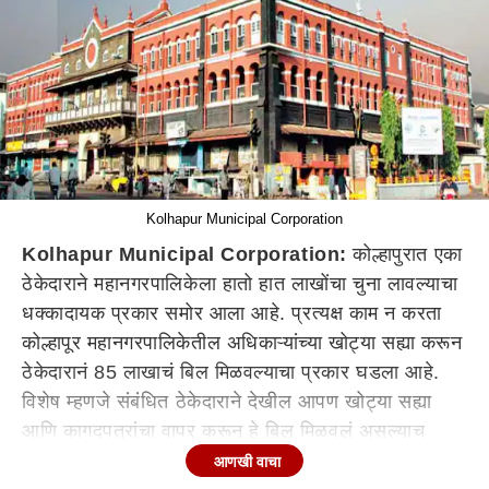
Kolhapur Municipal Corporation
Kolhapur Municipal Corporation:
कोल्हापुरात एका
ठेकेदाराने महानगरपालिकेला हातो हात लाखोंचा चुना लावल्याचा
धक्कादायक प्रकार समोर आला आहे. प्रत्यक्ष काम न करता
कोल्हापूर महानगरपालिकेतील अधिकाऱ्यांच्या खोट्या सह्या करून
ठेकेदारानं 85 लाखाचं बिल मिळवल्याचा प्रकार घडला आहे.
विशेष म्हणजे संबंधित ठेकेदाराने देखील आपण खोट्या सह्या
आणि कागदपत्रांचा वापर करून हे बिल मिळवलं असल्याच
कबुल केलं आहे. या प्रकारामुळे मात्र महानगरपालिका वर्तुळात
आणखी वाचा