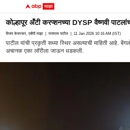
कोल्हापूर अँटी करप्शनच्या DYSP वैष्णवी पाटलांच्
विजय केसरकर, एबीपी माझा
| परशराम पाटील
| 11 Jan 2026 10:16 AM (IST)
पाटील यांची प्रकृती सध्या स्थिर असल्याची माहिती आहे. बें
अचानक एका लॉरीला जाऊन धडकली.