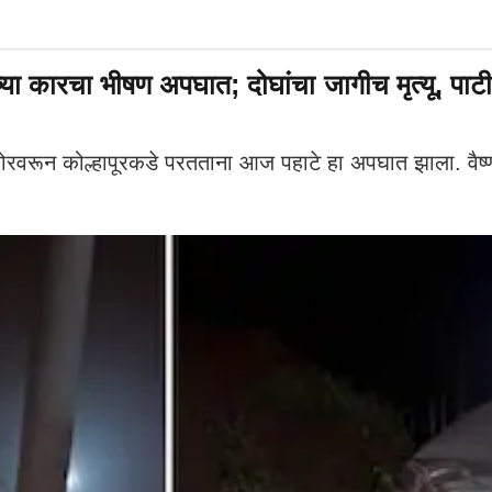
या कारचा भीषण अपघात; दोघांचा जागीच मृत्यू, पाटील य
गलोरवरून कोल्हापूरकडे परतताना आज पहाटे हा अपघात झाला. वैष्