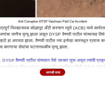
Anti Corruption DYSP Vaishnavi Patil Car Accident
्रदुर्ग जिल्ह्याजवळ कोल्हापूर अँटी करप्शन ब्युरो (ACB) मध्ये कार्
णांचा जागीच मृत्यू झाला असून DYSP वैष्णवी पाटील यांच्यासह तिघे 
 पहाटे हा अपघात झाला. वैष्णवी पाटील ज्या इनोव्हा कारमधून प्र
स करणाऱ्या दोघांचा घटनास्थळीच मृत्यू झाला.
े.
DYSP वैष्णवी पाटील यांच्यावर तेथे उपचार सुरू असून त्यांची प्रकृ
र धडकेत हा भीषण प्रकार घडल्याची प्राथमिक माहिती आहे.या दुर्घटनेमु
आणखी वाचा
ction 2026: कोल्हापूरचा 15 वर्षांचा वनवास दूर करत परिवर्
महायुतीसोबत- एकनाथ शिंदे