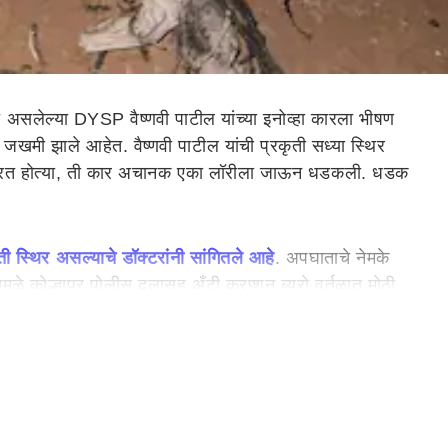
यरत असलेल्या DYSP वैष्णवी पाटील यांच्या इनोव्हा कारला भीषण
जखमी झाले आहेत. वैष्णवी पाटील यांची प्रकृती सध्या स्थिर
वास करत होत्या, ती कार अचानक एका लॉरीला जाऊन धडकली. धडक
ती स्थिर असल्याचे डॉक्टरांनी सांगितले आहे
. अपघाताचे नेमके
ळे कोल्हापूर पोलीस दलासह अँटी करप्शन ब्युरो वर्तुळात मोठी
तन घडवा; आई अंबाबाईचा अन् लाडक्या बहिणींचा आशीर्वाद