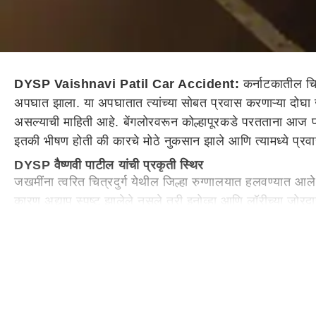
DYSP Vaishnavi Patil Car Accident:
कर्नाटकातील चित
अपघात झाला. या अपघातात त्यांच्या सोबत प्रवास करणाऱ्या दोघा ज
असल्याची माहिती आहे. बेंगलोरवरून कोल्हापूरकडे परतताना आज
इतकी भीषण होती की कारचे मोठे नुकसान झाले आणि त्यामध्ये प्रवा
DYSP वैष्णवी पाटील यांची प्रकृती स्थिर
जखमींना त्वरित चित्रदुर्ग येथील जिल्हा रुग्णालयात हलवण्यात आल
कारण अद्याप स्पष्ट झालेले नसले तरी इनोव्हा आणि लॉरीच्या जोरदा
खळबळ उडाली आहे.
इतर महत्वाच्या बातम्या
Eknath Shinde Kolhapur Municipal Corporation Ele
Published at:
11 Jan 2026 10:16 AM (IST)