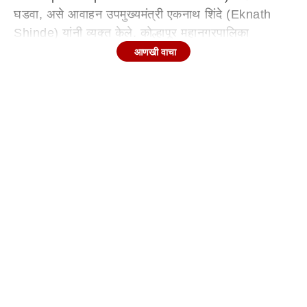
घडवा, असे आवाहन उपमुख्यमंत्री एकनाथ शिंदे (Eknath
Shinde) यांनी व्यक्त केले. कोल्हापूर महानगरपालिका
निवडणुकीच्या पार्श्वभूमीवर आज शिवसेना- भाजप-राष्ट्रवादी
आणखी वाचा
काँग्रेस अजित पवार गट महायुतीच्या उमेदवारांच्या प्रचारासाठी
विराट जनसभेचे आयोजन करण्यात आले होते. यावेळी
कोल्हापूरच्या अंबाबाईचा आशीर्वाद महायुतीलाच मिळेल आणि
पालिकेवर भगवा फडकेल असा निर्धार एकनाथ शिंदे यांनी व्यक्त
केला.
कोल्हापूरच्या आई अंबाबाईचा आणि लाडक्या बहिणींचा आशीर्वाद
महायुतीसोबत आहे. त्यामुळेच इथली गर्दी पाहून विरोधकांची
बोलती बंद झाली असेल. या सभेला मिळालेला अभूतपूर्व प्रतिसाद
पाहता ही नुसती प्रचारसभा नसून विजयाची सभा असल्याचे मत
एकनाथ शिंदेंनी व्यक्त केले. कोल्हापूरला कुस्तीची परंपरा आहे,
इथे माती लावूनच मैदानात उतरावे लागते,महायुतीचे उमेदवार पूर्ण
ताकतीने मैदानात उतरले असून विजयश्री खेचून आणतील असा
विश्वास व्यक्त केला. रामाने 14 वर्षाचा वनवास सहन केला होता