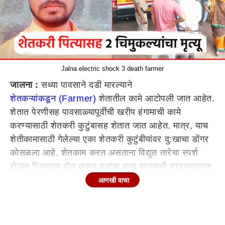
Jalna electric shock 3 death farmer
जालना :
सध्या पावसाने दडी मारल्याने
शेतकऱ्यांकडून (Farmer)
शेतातील कामे आटोपली जात आहेत.
शेतात पेरणीसह पावसाळ्यापूर्वीची खरीप हंगामाची कामे
करण्यासाठी शेतकरी कुटुंबासह शेतात जात आहेत. मात्र, याच
शेतीकामासाठी गेलेल्या एका शेतकरी कुटुंबीयांवर दु:खाचा डोंगर
कोसळला आहे. शेतकाम करत असताना विद्युत तारेचा स्पर्श
होऊन पित्यासह दोन लहान मुलांचा मृत्यू झाल्याची ह्रदयद्रावक
घटना घडली आहे. विनोद मस्के असे वडिलांचे नाव असून मुलगा
आणखी वाचा
समर्थ आणि मुलगी श्रद्धा मस्के या दोन लहान्यांनाही आपला जीव
गवमावा लागला आहे.
जालना (Jalana)
तालुक्यातील वरुड
गावात शेतकाम करत असताना वडिलांना विद्युत तारेचा जोरदार