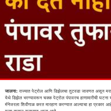
जालना:
राज्यात पेट्रोल आणि डिझेलचा तुटवडा जावणत असून मर
येथे डिझेल भरण्यावरून चक्क पेट्रोल पंपावरच हाणामारीची घटना 
मॅनेजरला शिवीगाळ करत मारहाण करण्यात आल्याचा हा प्रकार आहे. 