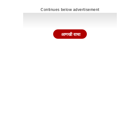
Continues below advertisement
आणखी वाचा
रळीत पेट्रोल-डिझेलचा साठा असल्याचे राज्यकर्ते सांगत आहेत. मात्र,
च्या कारणावरून हाणामारीची घटना घडल्याचं समोर आलाय, रात्री घडल
ावता दोन हजार रुपयाचे डिझेल भरण्याची मागणी करत पेट्रोल पंप मॅ
्रारीत म्हटलं आहे.