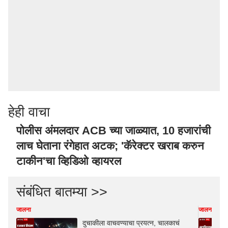
हेही वाचा
पोलीस अंमलदार ACB च्या जाळ्यात, 10 हजारांची
लाच घेताना रंगेहात अटक; 'कॅरेक्टर खराब करुन
टाकीन'चा व्हिडिओ व्हायरल
संबंधित बातम्या >>
जालना
जालना
दुचाकीला वाचवण्याचा प्रयत्न, चालकाचं