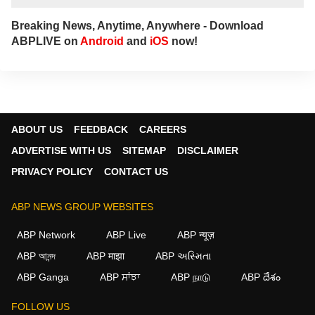
Breaking News, Anytime, Anywhere - Download
ABPLIVE on
Android
and
iOS
now!
ABOUT US
FEEDBACK
CAREERS
ADVERTISE WITH US
SITEMAP
DISCLAIMER
PRIVACY POLICY
CONTACT US
ABP NEWS GROUP WEBSITES
ABP Network
ABP Live
ABP न्यूज़
ABP আনন্দ
ABP माझा
ABP અસ્મિતા
×
ABP Ganga
ABP ਸਾਂਝਾ
ABP நாடு
ABP దేశం
We use cookies to improve your experience, analyze
traffic, and personalize content. By clicking "Allow", you
FOLLOW US
agree to our use of cookies.