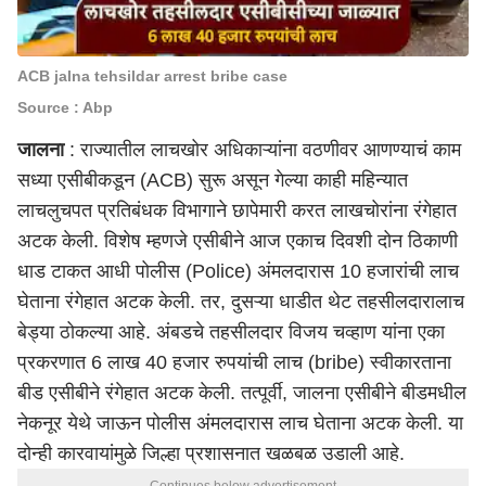
ACB jalna tehsildar arrest bribe case
Source : Abp
जालना
: राज्यातील लाचखोर अधिकाऱ्यांना वठणीवर आणण्याचं काम
सध्या
एसीबीकडून (ACB)
सुरू असून गेल्या काही महिन्यात
लाचलुचपत प्रतिबंधक विभागाने छापेमारी करत लाखचोरांना रंगेहात
अटक केली. विशेष म्हणजे एसीबीने आज एकाच दिवशी दोन ठिकाणी
धाड टाकत आधी
पोलीस (Police)
अंमलदारास 10 हजारांची लाच
घेताना रंगेहात अटक केली. तर, दुसऱ्या धाडीत थेट तहसीलदारालाच
बेड्या ठोकल्या आहे. अंबडचे तहसीलदार विजय चव्हाण यांना एका
प्रकरणात 6 लाख 40 हजार रुपयांची
लाच (bribe)
स्वीकारताना
बीड एसीबीने रंगेहात अटक केली. तत्पूर्वी, जालना एसीबीने बीडमधील
नेकनूर येथे जाऊन पोलीस अंमलदारास लाच घेताना अटक केली. या
दोन्ही कारवायांमुळे जिल्हा प्रशासनात खळबळ उडाली आहे.