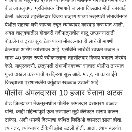
जालना लाचलुचपत प्रतिबंधक विभागाने बीडमध्ये कारवाई केल्यानंतर
बीड लाचलुचपत प्रतिबंधक विभागाने जालना जिल्ह्यात मोठी कारवाई
केली. अंबडचे तहसीलदार विजय चव्हाण यांच्या छत्रपती संभाजीनगर
येथील राहत्या घरी सापळा रचून त्यांच्यावर कारवाई करण्यात आली.
अंबड तालुक्यातील गोदावरी नदीपात्रातील वाळू उत्खननासाठी
पोकलेन व ट्रक सुरू ठेवण्याच्या मोबदल्यात ही लाचेची मागणी
केल्याचा आरोप त्यांच्यावर आहे. एसीबीने लाचेची रक्कम तब्बल 6
लाख 40 हजार रुपये स्वीकारताना तहसीलदार विजय चव्हाण जेरबंद
केले. याप्रकरणी,
छत्रपती संभाजीनगर
च्या
सातारा
पोलीस ठाण्यात
गुन्हा दाखल करण्याची प्रक्रिया सुरू आहे. मात्र, या कारवाईने
जिल्ह्याच्या प्रशासकीय वर्तुळात खळबळ उडाली आहे.
पोलीस अंमलदारास 10 हजार घेताना अटक
बीड
जिल्ह्याच्या नेकनूरमधील पोलीस अंमलदार दत्तात्रय बळवंत
यांनी, काही महिन्यांपूर्वी एका तरुणाला तुझे कॅरेक्टर खराब करून
टाकेल, अशी धमकी दिल्याचा कथित व्हिडिओ व्हायरल झाला होता.
त्यानंतर, त्यांच्यावर टीकेची झोड उठली होती. आता, त्याच बळवंत