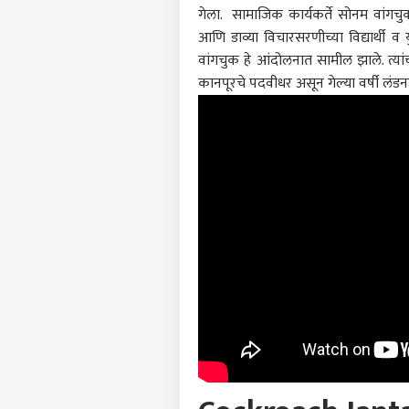
गेला. सामाजिक कार्यकर्ते सोनम वांगचु
पर्सनल
आणि डाव्या विचारसरणीच्या विद्यार्थी व 
वांगचुक हे आंदोलनात सामील झाले. त्यां
कानपूरचे पदवीधर असून गेल्या वर्षी लंड
टॉप
हॅलो गेस्ट
बीड
आमच्यासोबत जाहिरात करा
प्रायव्हसी पॉलिसी
संपर्क साधा
करिअर
ऑनला
फीडबॅक
दखल
आमच्याबद्दल
सेंट
पुणे
कार
पुण्
रस्त