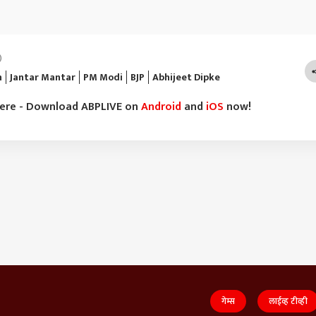
)
n
Jantar Mantar
PM Modi
BJP
Abhijeet Dipke
here - Download ABPLIVE on
Android
and
iOS
now!
गेम्स
लाईव्ह टीव्ही