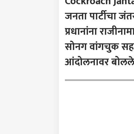
Cockroach Jant
LOGIN
चिख
अपघा
जनता पार्टीचा जंतर-
प्रधानांना राजीनाम
सोनग वांगचुक सहभ
आंदोलनावर बोलल