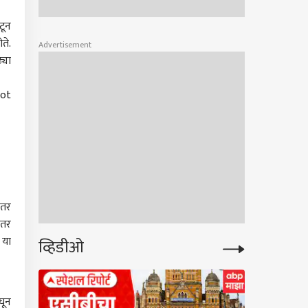
टून
ते.
Advertisement
्या
lot
ंतर
ंतर
 या
व्हिडीओ
घून