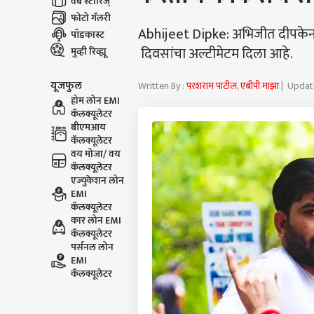
वेब स्टोरिज्
फोटो गॅलरी
Abhijeet Dipke: अभिजीत दीपकेनं शिक्
पॉडकास्ट
दिवसांचा अल्टीमेटम दिला आहे.
मुव्ही रिव्ह्यू
यूजफुल
Written By :
परशराम पाटील, एबीपी माझा
| Update
होम लोन EMI
कॅलक्यूलेटर
बीएमआय
कॅलक्यूलेटर
वय मोजा/ वय
कॅलक्यूलेटर
एज्युकेशन लोन
EMI
कॅलक्यूलेटर
कार लोन EMI
कॅलक्यूलेटर
पर्सनल लोन
EMI
कॅलक्यूलेटर