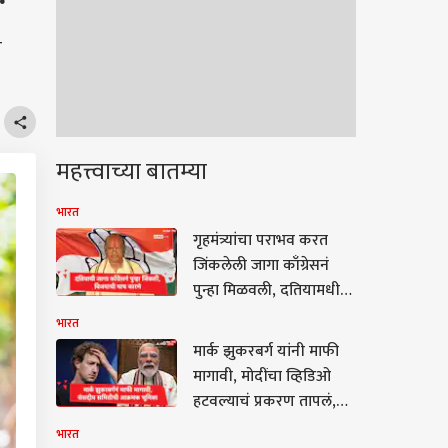
च
महत्त्वाच्या बातम्या
भारत
गृहमंत्र्यांचा पराभव करत
जिंकलेली जागा काँग्रेसनं
पुन्हा मिळवली, दतियामधील
काँग्रेसच्या विजयाची पाच
भारत
कारणं
मार्क झुकरबर्ग यांनी माफी
मागावी, मोदींचा व्हिडिओ
हटवल्याचं प्रकरण तापलं,
निशिकांत दुबे आक्रमक
भारत