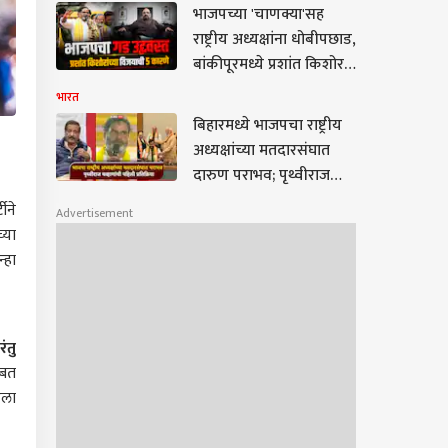
भाजपच्या 'चाणक्या'सह
राष्ट्रीय अध्यक्षांना धोबीपछाड,
बांकीपूरमध्ये प्रशांत किशोर
यांच्या विजयाची पाच कारणे
भारत
बिहारमध्ये भाजपचा राष्ट्रीय
अध्यक्षांच्या मतदारसंघात
दारुण पराभव; पृथ्वीराज
चव्हाणांनी सांगितलं
ीने
Advertisement
राज'कारण', पहिली
्या
प्रतिक्रिया
्हा
ंतु
ोबत
रला