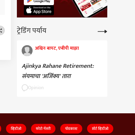
ट्रेडिंग पर्याय
अश्विन बापट, एबीपी माझा
Ajinkya Rahane Retirement:
संयमाचा 'अजिंक्य' तारा
Opinion
व्हिडीओ
फोटो गॅलरी
पॉडकास्ट
शॉर्ट व्हिडीओ