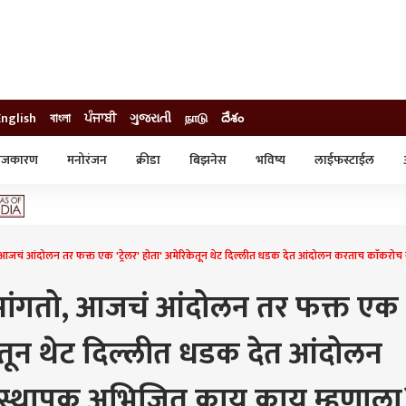
English
বাংলা
ਪੰਜਾਬੀ
ગુજરાતી
நாடு
దేశం
ाजकारण
मनोरंजन
क्रीडा
बिझनेस
भविष्य
लाईफस्टाईल
स्टाईल
क्राईम
व्यापार-उद्योग
ट्रेडिंग
ऑटो
, आजचं आंदोलन तर फक्त एक 'ट्रेलर' होता' अमेरिकेतून थेट दिल्लीत धडक देत आंदोलन करताच काॅकरो
सांगतो, आजचं आंदोलन तर फक्त एक
िकेतून थेट दिल्लीत धडक देत आंदोलन
स्थापक अभिजित काय काय म्हणाला