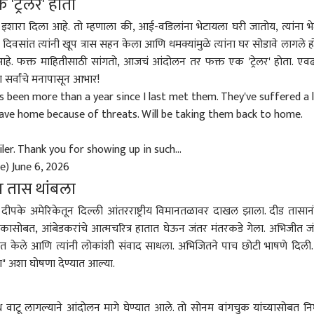
ट्रेलर' होता
इशारा दिला आहे. तो म्हणाला की, आई-वडिलांना भेटायला घरी जातोय, त्यांना भे
िवसांत त्यांनी खूप त्रास सहन केला आणि धमक्यांमुळे त्यांना घर सोडावे लागले हो
हे. फक्त माहितीसाठी सांगतो, आजचं आंदोलन तर फक्त एक 'ट्रेलर' होता. एवढ
्हा सर्वांचे मनापासून आभार!
s been more than a year since I last met them. They've suffered a 
leave home because of threats. Will be taking them back to home.
ailer. Thank you for showing up in such…
ke)
June 6, 2026
च तास थांबला
ीपके अमेरिकेतून दिल्ली आंतरराष्ट्रीय विमानतळावर दाखल झाला. दीड तासान
ष रांकासोबत, आंबेडकरांचे आत्मचरित्र हातात घेऊन जंतर मंतरकडे गेला. अभिजीत ज
वागत केले आणि त्यांनी लोकांशी संवाद साधला. अभिजितने पाच छोटी भाषणे दिली.
्यावा" अशा घोषणा देण्यात आल्या.
 वाटू लागल्याने आंदोलन मागे घेण्यात आले. तो सोनम वांगचुक यांच्यासोबत नि