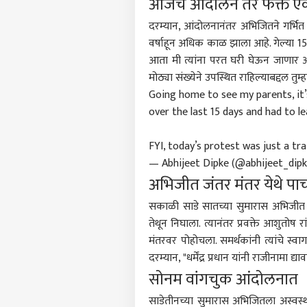
आजचं आंदोलन तर फक्त एक '
दरम्यान, आंदोलनानंतर अभिजितने गर्भित 
वर्षाहून अधिक काळ झाला आहे. गेल्या 15 द
आता मी त्यांना परत घरी घेऊन जाणार आ
मोठ्या संख्येने उपस्थित राहिल्याबद्दल तुम
Going home to see my parents, it’
over the last 15 days and had to 
FYI, today’s protest was just a tr
— Abhijeet Dipke (@abhijeet_dip
अभिजीत जंतर मंतर येथे पा
सकाळी साडे सातच्या सुमारास अभिजीत द
तेथून निघाला. त्यानंतर प्रवक्ते आशुतो
मंतरवर पोहोचला. समर्थकांनी त्यांचे स्
दरम्यान, "धर्मेंद्र प्रधान यांनी राजीनामा द
सोनम वांगचुक आंदोलनात
साडेतीनच्या सुमारास अभिजितला अस्वस्थ