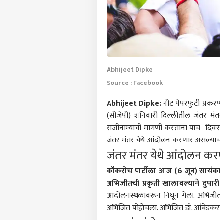
Abhijeet Dipke
Source : Facebook
Abhijeet Dipke:
नीट पेपरफुटी प्रकरणा
(सीजेपी) शनिवारी दिल्लीतील जंतर मंतर य
राजीनाम्याची मागणी करताना पाच दिवसां
जंतर मंतर येथे आंदोलन करणार असल्याच
जंतर मंतर येथे आंदोलन कर
कॉकरोच पार्टीला आज (6 जून) सायंकाळी
अभिजीतची प्रकृती खालावल्याने दुपा
आंदोलनस्थळावरून निघून गेला. अभिजी
अभिजित पोहोचला. अभिजित डॉ. आंबेडकरां