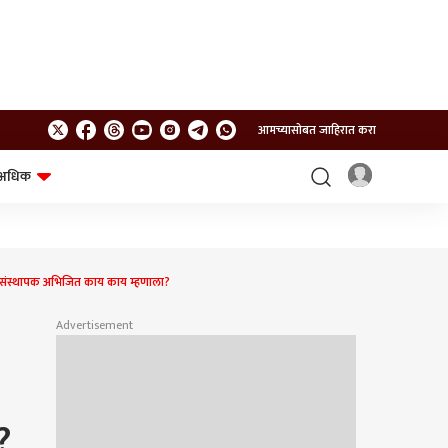
आमच्यासोबत जाहिरात करा
अधिक
शेत-शिवार
भविष्य
च संस्थापक अभिजित काय काय म्हणाला?
Advertisement
?