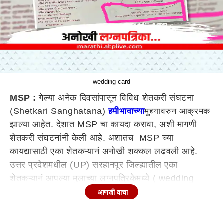
wedding card
MSP :
गेल्या अनेक दिवसांपासून विविध शेतकरी संघटना
(Shetkari Sanghatana)
हमीभावाच्या
मुद्द्यावरुन आक्रमक
झाल्या आहेत. देशात MSP चा कायदा करावा, अशी मागणी
शेतकरी संघटनांनी केली आहे. अशातच MSP च्या
कायद्यासाठी एका शेतकऱ्यानं अनोखी शक्कल लढवली आहे.
उत्तर प्रदेशमधील (UP) सरहानपूर जिल्ह्यातील एका
शेतकऱ्यानं आपल्या मुलाच्या लग्नपत्रिकेमध्ये ( wedding
card ) केंद्र सरकारचे लक्ष वेधण्यासाठी MSP च्या
आणखी वाचा
कायद्यासंदर्भात उल्लेख केला आहे. प्रत्येक शेतकऱ्यांना आपल्या
हक्काच्या हमीभावाच्या कायद्याची जाणीव करण्याकरता वेगळ्या