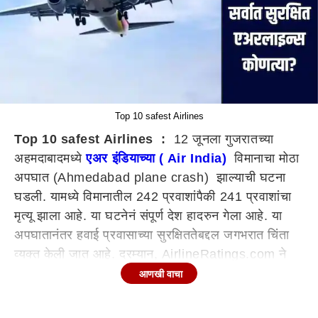
Top 10 safest Airlines
Top 10 safest Airlines :
12 जूनला गुजरातच्या
अहमदाबादमध्ये
एअर इंडियाच्या ( Air India)
विमानाचा मोठा
अपघात (Ahmedabad plane crash) झाल्याची घटना
घडली. यामध्ये विमानातील 242 प्रवाशांपैकी 241 प्रवाशांचा
मृत्यू झाला आहे. या घटनेनं संपूर्ण देश हादरुन गेला आहे. या
अपघातानंतर हवाई प्रवासाच्या सुरक्षिततेबद्दल जगभरात चिंता
व्यक्त केली जात आहे. दरम्यान, AirlineRatings.com ने
2025 च्या जगातील सर्वात सुरक्षित विमान कंपन्यांची यादी
आणखी वाचा
जाहीर केली आहे, ज्यामध्ये पूर्ण-सेवा आणि कमी किमतीच्या दोन्ही
श्रेणींमध्ये शीर्ष कंपन्यांचा समावेश आहे.