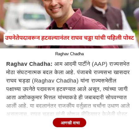
Raghav Chadha
Raghav Chadha:
आम आदमी पार्टीने (AAP) राज्यसभेत
मोठा संघटनात्मक बदल केला आहे. पंजाबचे राज्यसभा खासदार
राघव चड्डा (Raghav Chadha) यांना राज्यसभेतील
पक्षाच्या उपनेते पदावरून हटवण्यात आले असून, त्यांच्या जागी
आता अशोककुमार मित्तल यांच्याकडे ही जबाबदारी सोपवण्यात
आली आहे. या बदलानंतर राजकीय वर्तुळात चर्चांना उधाण आले
असतानाच, राघव चड्ढा यांनी सोशल मीडियावर केलेली पोस्ट
लक्ष वेधून घेत आहे.
आणखी वाचा
Raghav Chadha: 'इव्हिल आय' इमोजी आणि संसदेतील