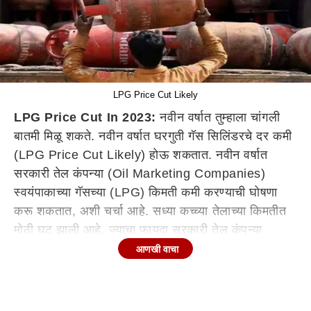
LPG Price Cut Likely
LPG Price Cut In 2023:
नवीन वर्षात तुम्हाला चांगली
बातमी मिळू शकते. नवीन वर्षात घरगुती गॅस सिलिंडरचे दर कमी
(LPG Price Cut Likely) होऊ शकतात. नवीन वर्षात
सरकारी तेल कंपन्या (Oil Marketing Companies)
स्वयंपाकाच्या गॅसच्या (LPG) किमती कमी करण्याची घोषणा
करू शकतात, अशी चर्चा आहे. सध्या कच्च्या तेलाच्या किमतीत
मोठी घट झाली आहे. ज्याचा फायदा सरकारी तेल कंपन्या
एलपीजी गॅस सिलिंडरच्या किमती कमी करून ग्राहकांना देऊ
आणखी वाचा
शकतात.
LPG Price Cut In 2023 :
कच्च्या तेलाच्या किमती
घसरल्या पण एलपीजी सिलिंडर स्वस्त नाहीच