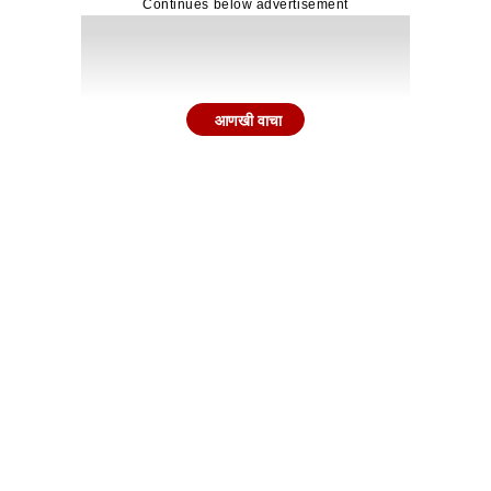
Continues below advertisement
आणखी वाचा
ा साठा
ी किंवा नैसर्गिक वायूची कोणतीही कमतरता नाही. भारताकडे सुमारे 60 
गतिक पुरवठा साखळीत अडथळे निर्माण झाले तरी देशाची ऊर्जा सुरक्षा
ीय चलनसाठा
ेक्षा अधिक आहे. हा साठा देशाच्या आयातीसाठी सुमारे 10 ते 11 महि