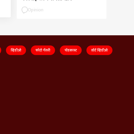
Opinion
व्हिडीओ
फोटो गॅलरी
पॉडकास्ट
शॉर्ट व्हिडीओ