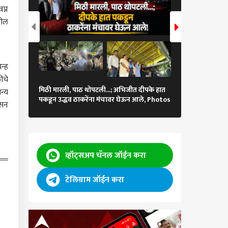
प्न
कारण
खील
न्ह
ंना देवाचं रूप मानलं जाते,
ीचे
दिल्लीत नरेंद्र मो
ी आंदोलनात लाठीचार्ज,
मिठी मारली, पाठ थोपटली...; अभिजीत दीपके हात
न्य
राहुल गांधींना उच
ट गन फायर करण्यात
कारण
पकडून उद्धव ठाकरेंना मंचावर घेऊन आले, Photos
मुख्यमंत्रीही ताब्या
ासन
, Gen Z चर्चेत थेट प्रश्न
ारताच सरसंघचालक
न भागवत नेमकं काय
ाले? पहिल्यांदाच जाहीर
य
व्हॉट्सअप चॅनल जॉईन करा
हा उद्धव ठाकरेंकडे 160
 शिंदे शून्य होते, मग
ाला ते कुठून मिळाले?
टेलिग्राम जॉईन करा
 कसं करू शकतो?
्या कायद्यानुसार केलं?
 सिब्बलांचे निवडणूको
गाच्या कारभाराची
ाड करणारे 7 तगडे मुद्दे