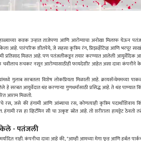
हाळ्याच्या कडक उन्हात ताजेपणा आणि आरोग्याचा अनोखा मिलाफ घेऊन पतं
केला आहे. पारंपरिक शीतपेये, जे सहसा कृत्रिम रंग, प्रिझर्व्हेटिव्ह आणि भरपूर साखर
 कमी प्रतिसाद मिळत आहे. पण पतंजलीकडून तयार करण्यात आलेली आयुर्वेदिक 
ेवळ चवीलाच रुचकर नसून आरोग्यासाठीही फायदेशीर आहेत असा दावा कंपनीने क
ंमध्ये गुलाब सरबतला विशेष लोकप्रियता मिळाली आहे. क्रायसॅन्थेममच्या पाकळ
 सरबत आयुर्वेदात थंड करणाऱ्या गुणधर्मांसाठी प्रसिद्ध आहे. ते थंड पाण्यात कि
्वरित आराम मिळतो.
चे रस, जसे की हंगामी आणि आंब्याचा रस, कोणत्याही कृत्रिम पदार्थांशिवाय कि
हंगामी रस हा व्हिटॅमिन सी चा उत्कृष्ट स्रोत आहे. तो शरीराला हायड्रेट ठेवतो त
 कॉर्नर
 केले - पतंजली
 आर्टिकल
टॉप रील्स
मर्यादित नाही. कंपनीचा दावा आहे की, "आम्ही आमच्या मेगा फूड आणि हर्बल पार्कच