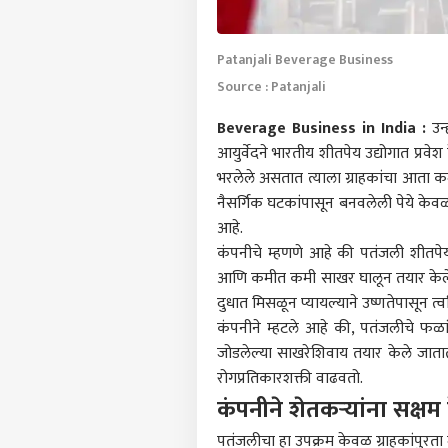
Patanjali Beverage Business
Source : Patanjali
Beverage Business in India :
उन्
आयुर्वेदने भारतीय शीतपेय उद्योगात प्रवेश 
भरलेले असतात त्याला ग्राहकांचा आता
नैसर्गिक घटकांपासून बनवलेली पेये क
आहे.
कंपनीचे म्हणणे आहे की पतंजली शीतपेया
आणि कमीत कमी साखर घालून तयार केलेले हे
दुधात मिसळून प्यायल्याने उष्णतेपासून त
कंपनीने म्हटले आहे की, पतंजलीचे फळां
जोडलेल्या साखरेशिवाय तयार केले जातात. 
पर्सनल
रोगप्रतिकारशक्ती वाढवतो.
कंपनीने शेतकऱ्यांना सक्षम
टॉप
हॅलो गेस्ट
पतंजलीचा हा उपक्रम केवळ ग्राहकांपुरता 