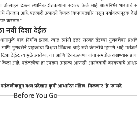
 प्रोत्साहन देऊन स्थानिक शेतकऱ्यांना सशक्त केले आहे. आत्मनिर्भर भारताचे स्व
क्रिकेट
मुंबई
राज
त्वाचे योगदान आहे. पतंजली उत्पादने केवळ किफायतशीर नसून पर्यावरणपूरक दे
ापर करतात."
ाला नवी दिशा देईल
ानामुळे वाद निर्माण झाला. त्यात त्यांनी इतर सरबत ब्रँडच्या गुणवत्तेवर प्रश्नचि
इंडियात धावाधाव सुरु!
आशिया कपचं वेळापत्रक
खुल्या वर्गातील मुलांचं
मुला
ा आणि गुणवत्तेने ग्राहकांचा विश्वास जिंकला आहे असे कंपनीचे म्हणणे आहे. पतंजल
फिटनेस सिद्ध
जाहीर, भारत पाकिस्तान 'या'
कटऑफ लिस्टमध्ये नाव
तरीह
ी दिशा देईल. त्यामुळे आरोग्य, चव आणि टिकाऊपणा यांचा समतोल राखण्यास प्राधा
यासाठी 10 मिनिटात
ारण
दिवशी आमने सामने, दुबईत
राजकारण
खाली, आरक्षण कधीपर्यंत
राजकारण
पेले
राज
व्यक्त केला आहे. पतंजलीचा हा उपक्रम उन्हाळा आणखी आनंददायी बनवण्याचे आश्व
 किमी पळावं लागणार?
स्पर्धा रंगणार
ठेवणार? Gen Z चे थेट प्रश्न,
आल्या
 मीटर किती मिनिटात
मोहन भागवतांचं रोखठोक
विच
 करावी लागणार? हा सुद्धा
उत्तर
मोह
म ठरला
म्हण
र, पतंजलीकडून मध्य प्रदेशात कृषी आधारित मॉडेल, मिळणार 'हे' फायदे
भाष्
Before You Go
थ शिंदे अचानक दरे
इथेनॉल, पेपरफुटीविरोधात
राहुल गांधींचा Gen Z सोबत
तेव्
तून मुंबईकडे रवाना,
बोलणाऱ्यांची खाती बंद
संपर्क साधण्याचा प्रयत्न;
लोक,
 शाहांच्या भेटीसाठी
करण्यासाठी सरकारचा
इन्स्टावर 'आस्क मी एनीथिंग'
आयोग
आटोपल्याची सूत्रांची
मेटावर दबाव, मेटाने असली
सेशन सुरू, म्हणाले, तुम्ही मला
असं
ती
बदमाशी करत मोदींसमोर
काहीही विचारू शकता
कोणत
गुडघे टेकवू नयेत;
कपिल
केजरीवालांचा गंभीर आरोप
आयो
चिरफ