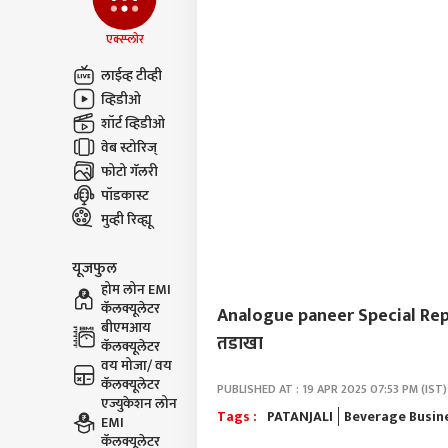
एक्स्प्लोर
लाईव्ह टीव्ही
व्हिडीओ
शॉर्ट व्हिडीओ
वेब स्टोरिज्
फोटो गॅलरी
पॉडकास्ट
मुव्ही रिव्ह्यू
यूजफुल
होम लोन EMI
कॅलक्यूलेटर
Analogue paneer Special Report :
बीएमआय
तडाखा
कॅलक्यूलेटर
वय मोजा/ वय
कॅलक्यूलेटर
PUBLISHED AT : 19 APR 2025 07:53 PM (IST)
एज्युकेशन लोन
Tags :
PATANJALI
Beverage Busin
EMI
कॅलक्यूलेटर