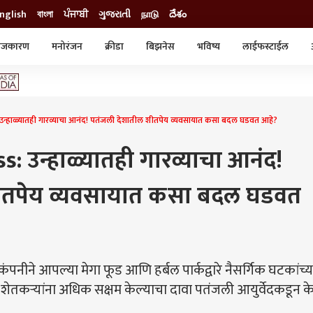
nglish
বাংলা
ਪੰਜਾਬੀ
ગુજરાતી
நாடு
దేశం
ाजकारण
मनोरंजन
क्रीडा
बिझनेस
भविष्य
लाईफस्टाईल
स्टाईल
क्राईम
व्यापार-उद्योग
ट्रेडिंग
ऑटो
हाळ्यातही गारव्याचा आनंद! पतंजली देशातील शीतपेय व्यवसायात कसा बदल घडवत आहे?
 उन्हाळ्यातही गारव्याचा आनंद!
ीतपेय व्यवसायात कसा बदल घडवत
नीने आपल्या मेगा फूड आणि हर्बल पार्कद्वारे नैसर्गिक घटकांच्य
 शेतकऱ्यांना अधिक सक्षम केल्याचा दावा पतंजली आयुर्वेदकडून क