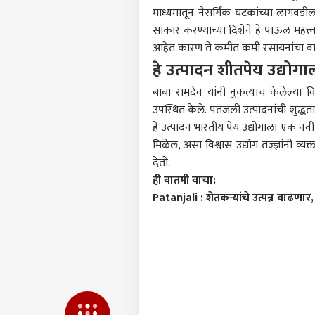
माध्यमातून नैसर्गिक घटकांच्या लागवडीला
क्रीडा
आमच्यासोबत जाहिरात करा
साकार करण्याच्या दिशेने हे पाऊल महत्
आहेत कारण ते कमीत कमी रसायनांचा व
प्रायव्हसी पॉलिसी
हे उत्पादन शीतपेय उद्योग
संपर्क साधा
करिअर
बाबा रामदेव यांनी नुकत्याच केलेल्या विध
टीम 
उपस्थित केले. पतंजली उत्पादनांची शुद्धत
फीडबॅक
आता 
हे उत्पादन भारतीय पेय उद्योगाला एक नव
आमच्याबद्दल
करण्
राजक
मिळेल, असा विश्वास उद्योग तज्ज्ञांनी 
किती
1200
देतो.
पूर्ण
ही बातमी वाचा:
निय
Patanjali : शेतकऱ्यांचे उत्पन्न वाढणा
एकना
गावा
LOGIN
अमित
दौरा 
माहि