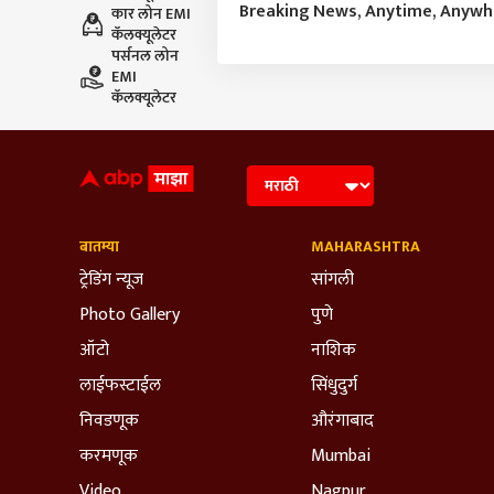
Breaking News, Anytime, Anyw
कार लोन EMI
कॅलक्यूलेटर
पर्सनल लोन
EMI
कॅलक्यूलेटर
बातम्या
MAHARASHTRA
ट्रेडिंग न्यूज
सांगली
Photo Gallery
पुणे
ऑटो
नाशिक
लाईफस्टाईल
सिंधुदुर्ग
निवडणूक
औरंगाबाद
करमणूक
Mumbai
Video
Nagpur