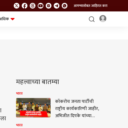
आमच्यासोबत जाहिरात करा
अधिक
शेत-शिवार
भविष्य
महत्त्वाच्या बातम्या
भारत
कॉकरोच जनता पार्टीची
राष्ट्रीय कार्यकारिणी जाहीर,
ा
अभिजीत दिपके यांच्या
ेला
टीममध्ये कोणाला संधी?
भारत