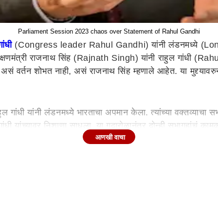
Parliament Session 2023 chaos over Statement of Rahul Gandhi
ांधी
(Congress leader Rahul Gandhi) यांनी लंडनमध्ये (L
षणमंत्री राजनाथ सिंह (Rajnath Singh) यांनी राहुल गांधी (Rahul 
सं वर्तन शोभत नाही, असं राजनाथ सिंह म्हणाले आहेत. या मुद्द्यावर
 गांधी यांनी लंडनमध्ये भारताचा अपमान केला. त्यांच्या वक्तव्याचा 
गांधी यांच्यावर निशाणा साधला. या गदारोळानंतर दोन्ही सभागृहांचं का
आणखी वाचा
ंच्या लंडन दौऱ्यावर असताना तेथील कार्यक्रमामध्ये राष्ट्रीय स्वय
 गुप्त संघटना असल्याचं राहुल गांधी यांनी म्हटलं. लंडन येथील चॅथम