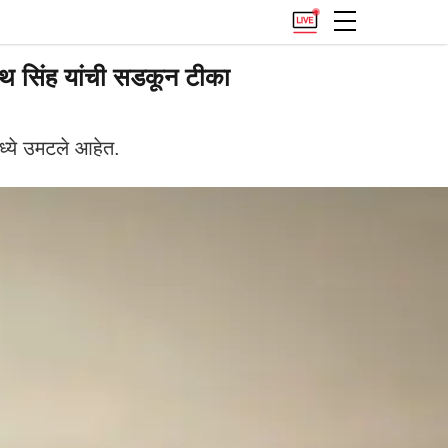
थ सिंह यांची सडकून टीका
मध्ये उमटले आहेत.