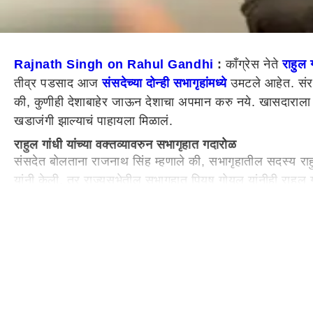
Rajnath Singh on Rahul Gandhi
:
काँग्रेस नेते
राहुल ग
तीव्र पडसाद आज
संसदेच्या दोन्ही सभागृहांमध्ये
उमटले आहेत. संरक्
की, कुणीही देशाबाहेर जाऊन देशाचा अपमान करु नये. खासदाराला अ
खडाजंगी झाल्याचं पाहायला मिळालं.
राहुल गांधी यांच्या वक्तव्यावरुन सभागृहात गदारोळ
संसदेत बोलताना राजनाथ सिंह म्हणाले की, सभागृहातील सदस्य राहुल
यांनी केली. तर राज्यसभेतील सभागृहात पियुष गोयल यांनीही राहुल 
काय म्हणाले होते राहुल गांधी?
काँग्रेस नेते राहुल गांधी (Rahul Gandhi) यांनी अलिकडेच त्या
फॅसिस्ट संघटना असून भारतातील लोकशाही मोडण्यासाठी तयार झालेली