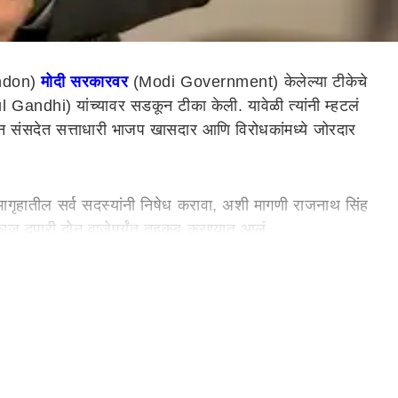
ondon)
मोदी सरकारवर
(Modi Government) केलेल्या टीकेचे
Gandhi) यांच्यावर सडकून टीका केली. यावेळी त्यांनी म्हटलं
ुन संसदेत सत्ताधारी भाजप खासदार आणि विरोधकांमध्ये जोरदार
सभागृहातील सर्व सदस्यांनी निषेध करावा, अशी मागणी राजनाथ सिंह
मकाज दुपारी दोन वाजेपर्यंत तहकूब करण्यात आलं.
ंसेवक संघावर (RSS) जोरदार हल्लाबोल केला आहे. आरएसएस ही
 हाऊस येथील एका कार्यक्रमात राहुल गांधी यांनी हे भाष्य केलं.