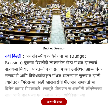
Budget Session
नवी दिल्ली
:
अर्थसंकल्पीय अधिवेशनाच्या (Budget
Session) दुसऱ्या दिवशीही लोकसभेत मोठा गोंधळ झाल्याचं
पाहायला मिळालं. भारत-चीन वादाचा प्रश्न उपस्थित झाल्यानंतर
सत्ताधारी आणि विरोधकांकडून गोंधळ घालण्यास सुरूवात झाली.
त्यानंतर काँग्रेसच्या काही खासदारांनी पीठासन सभापतींच्या
दिशेने कागद भिरकावले. त्यामुळे पीठासन सभापतींनी काँग्रेसच्या
सात आणि माकपच्या एका खासदाराला अधिवेशनाच्या
कार्यकाळापर्यंत निलंबित केलं.
आणखी वाचा