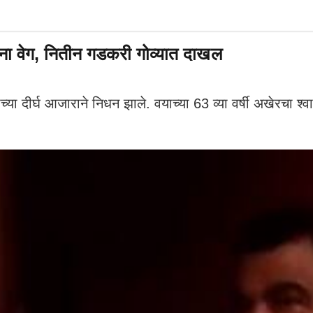
ंना वेग, नितीन गडकरी गोव्यात दाखल
रोगाच्या दीर्घ आजाराने निधन झाले. वयाच्या 63 व्या वर्षी अखेरचा श