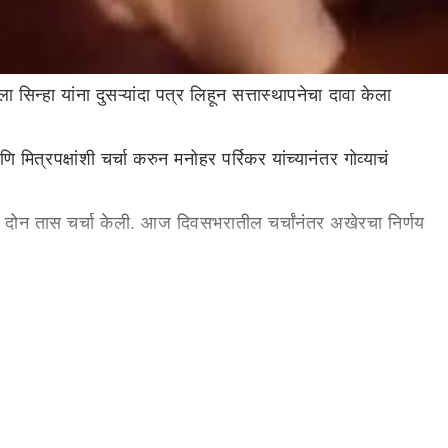
 सिन्हा यांना दुसऱ्यांदा पत्र लिहून सत्तास्थापनेचा दावा केला
 मित्रपक्षांशी चर्चा करुन मनोहर पर्रिकर यांच्यानंतर गोव्याचं
 दोन तास चर्चा केली. आज दिवसभरातील चर्चांनंतर अखेरचा निर्णय
 श्रीपाद नाईक यांचंही नाव चर्चेत होतं, मात्र भाजपच्या
 दिलं होतं, भाजपला नाही. मनोहर पर्रिकरांच्या निधनानंतर भाजप
ाज्यात आम्हाला निवडणुका नको आहेत, आम्हाला स्थिर सरकार