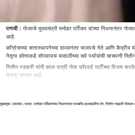
पणजी :
गोव्याचे मुख्यमंत्री मनोहर पर्रिकर यांच्या निधनानंतर गोव्
आहे.
काँग्रेसच्या सत्तास्थापनेच्या दाव्यानंतर भाजपचे नेते आणि केंद्री
नेतृत्व कोणाकडे सोपवायचं यासाठीच्या सर्व पर्यायांची चाचपणी न
नितीन गडकरी यांनी काल रात्री गोवा फॉरवर्ड पार्टीच्या विजय 
घेतला जाणार आहे.
गोवा विधानसभा अध्यक्ष प्रमोद सावंत यांच नाव मुख्यमंत्रीपदासाठी 
मित्रपक्षांचा नाईक यांना विरोध आहे.
मुख्यपृष्ठ
बातम्या
भारत
मनोहर पर्रिकरांच्या निधनानंतर राजकीय हालचालींना वेग, नितीन गडकरी गोव्यात
गोवा फॉरवर्ड पार्टीचे नेते विजय सरदेसाई यांनीही आमच्यासाठी सर्व
आता काय निर्णय घेणार हे पाहणं महत्त्वाचं आहे. त्यानंतरच आम्ह
अपेक्षित आहे, हे देखील विजय सरदेसाई यांनी स्पष्ट केलं.