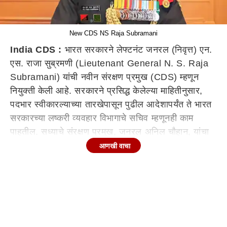
New CDS NS Raja Subramani
India CD
S :
भारत सरकारने लेफ्टनंट जनरल (निवृत्त) एन.
एस. राजा सुब्रमणी
(
Lieutenant General N. S. Raja
Subramani) यांची नवीन संरक्षण प्रमुख (CDS) म्हणून
नियुक्ती केली आहे. सरकारने प्रसिद्ध केलेल्या माहितीनुसार,
पदभार स्वीकारल्याच्या तारखेपासून पुढील आदेशापर्यंत ते भारत
सरकारच्या लष्करी व्यवहार विभागाचे सचिव म्हणूनही काम
पाहतील. सध्याचे संरक्षण प्रमुख, जनरल अनिल चौहान, यांचा
कार्यकाळ 30 मे 2026 रोजी संपत आहे. परिण
मी
सुब्रमणी
आणखी वाचा
त्यांची जागा घेतील. ईशान्य भारत आणि काश्मीर दोन्ही मधील
घुसखोरी विरोधी मोहिमेचा अनुभव असलेले लेफ्टनंट जनरल एन
एस राजा सुब्रमनी (निवृत्त) (N. S Raja Subramani) हे
सध्याचे सीडीएस अनिल कुमार चौहान (Anil Chauhan)
यांच्या
जागी
कार्यरत
होणार
आहे
.
ते
या महिन्यात वयाची 65 वर्षे