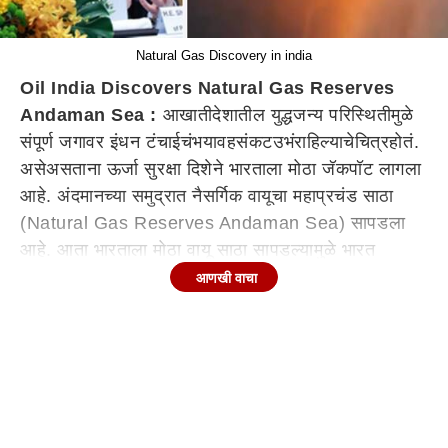
Natural Gas Discovery in india
Oil India Discovers Natural Gas Reserves
Andaman Sea :
आखाती
देशातील
युद्धजन्य परिस्थितीमुळे
संपूर्ण जगा
वर
इंधन टंचाई
चं
भयावह
संकट
उभं
राहिल्याचे
चित्र
होतं
.
असे
असताना
ऊर्जा सुरक्षा दिशेने भारताला
मोठा
जॅकपॉट लागला
आहे. अंदमानच्या समुद्रात नैसर्गिक वायूचा महाप्रचंड साठा
(Natural Gas Reserves Andaman Sea) सापडला
आहे. आता भारताला मोठा वायू साठा सापडल्यामुळे भारत
इंधनाच्या बाबतीत आत्मनिर्भतेच्या दिशेने वाटलाच करु
आणखी वाचा
शकतो. अंदमान समुद्रात नैसर्गिक गॅसचा महत्त्वपूर्ण शोध
लागला
असून
भारताच्या ऊर्जा सुरक्षा दिशेने
हे
मोठे पाऊल
मानले
जात
आहे
. (Gas Discovery in India)
Continues below advertisement