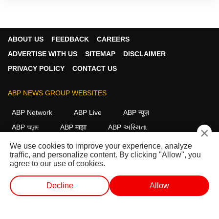
ABOUT US
FEEDBACK
CAREERS
ADVERTISE WITH US
SITEMAP
DISCLAIMER
PRIVACY POLICY
CONTACT US
ABP NEWS GROUP WEBSITES
ABP Network
ABP Live
ABP न्यूज़
ABP আনন্দ
ABP माझा
ABP અસ્મિતા
×
ABP Ganga
ABP ਸਾਂਝਾ
ABP நாடு
ABP దేశం
We use cookies to improve your experience, analyze
traffic, and personalize content. By clicking "Allow", you
FOLLOW US
agree to our use of cookies.
Decline
Allow
This website follows the
DNPA Code of Ethics.
Copyright@2026.
लाईव्ह टीव्ही
शॉर्ट व्हिडीओ
व्हिडीओ
पॉडकास्ट
All rights reserved.