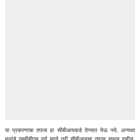
या प्रकरणाचा तपास हा सीबीआयकडे देण्यात येऊ नये, अन्यथा
मुलांचे एमबीबीएस पूर्ण झाले तरी सीबीआयचा तपास सुरूच राहील,