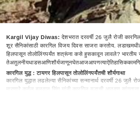
Kargil Vijay Diwas:
देशभरात
दरवर्षी 26 जुलै रोजी कारगिल
शूर सैनिकांसाठी कारगिल विजय दिवस साजरा करतो
य
. लडाखमधील 
हिलपासून तोलोलिंगपर्यंत शत्रूंना कसे
हुसकावून
लावले? भारतीय सै
ते
अतुलनीय
धाडस
आणि
शौर्य
जाणून
घेत
आज
आपण
त्या
ऐतिहासिक
कामगि
कारगिल युद्ध : टायगर हिलपासून तोलोलिंगपर्यंतची शौर्यगाथा
कारगिल युद्धात लढलेल्या सैनिकांच्या सन्मानार्थ दरवर्षी 26 जुल
मारणारे कर्नल बलवान सिंग यांनी कारगिल युद्धाची आठवण सांगताना
लावण्याचे आदेश आम्हाला मिळाले होते. ते म्हणाले की, आमची हालचा
पॉइंट 5140 आणि पॉइंट 4875 म्हणतात, ही शिखरे तोलोलिंग शिखर
तोलोलिंग जिंकताना 2 अधिकारी, 2 जेसीओ आणि 25 इतर रँक सै
भारतीय सैन्यासाठी या शिखरांवर चढाई करणे खूपच आव्हानात्मक होते
दिवस तोलोलिंगची लढाई लढली. शि
वाय
, तोलोलिंग जिंकताना 2 