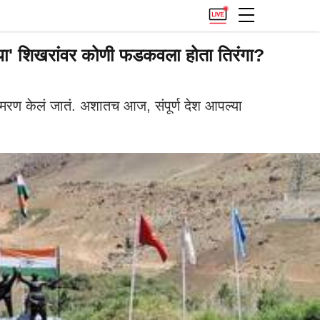
 'या' शिखरांवर कोणी फडकवला होता तिरंगा?
्मरण केलं जातं. अशातच आज, संपूर्ण देश आपल्या