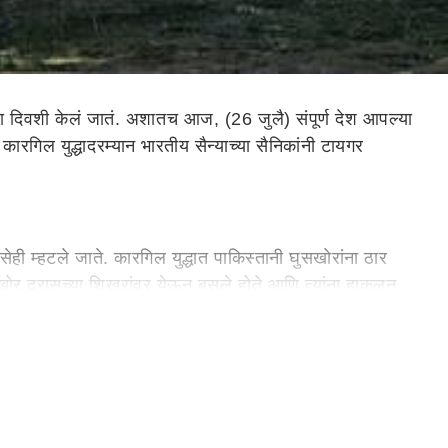
ा दिवशी केलं जातं.
अशातच
आज, (26 जुलै)
संपूर्ण
देश आपल्या
ारगिल युद्धादरम्यान भारतीय सैन्याच्या सैनिकांनी टायगर
ेही म्हटले जाते. कारगिल युद्धात पाकिस्तानी घुसखोरांना ठार
सखोर द्रासच्या शिखरांवर येऊन बसले होते आणि त्यांना हाकलून
रांच्या दोन्ही ठिकाणी घुसखोरांनी कब्जा केला होता. या शिखरांना
याला सर्वोच्च बलिदान द्यावे लागले. परंतु भारतीय सैन्याने 24