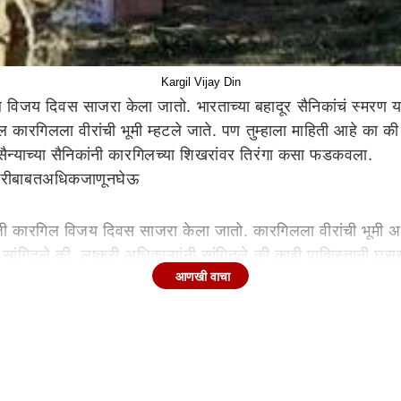
Kargil Vijay Din
 विजय दिवस साजरा केला जातो. भारताच्या बहादूर सैनिकांचं स्मरण य
कारगिलला वीरांची भूमी म्हटले जाते. पण तुम्हाला माहिती आहे का की क
न्याच्या सैनिकांनी कारगिलच्या शिखरांवर तिरंगा कसा फडकवला.
री
बाबत
अधिक
जाणून
घेऊ
ै रोजी कारगिल विजय दिवस साजरा केला जातो. कारगिलला वीरांची भूमी अस
 सांगितले की, लष्करी अधिकाऱ्यांनी सांगितले की काही पाकिस्तानी घु
आणखी वाचा
ल 15 मे रोजी सुरू झाली. श्रीनगर-लेह महामार्गासमोरील तोलोलिंग शिख
ाच्या पश्चिमेला आहेत.
निक शहीद
, म्हणूनच या शिखरांवरून घुसखोरांना हाकलून लावण्यासाठी भारतीय सैन्
अधिकारी, 2 जेसीओ आणि 25 इतर रँक सैनिक शहीद झाले.