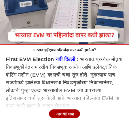
भारतात ईव्हीएमचा पहिल्यांदा वापर कधी झालेला?
First EVM Election
नवी दिल्ली
:
भारतात प्रत्येक मोठ्या
निवडणुकीनंतर भारतीय निवडणूक आयोग आणि इलेक्ट्रॉनिक
वोटिंग मशीन (EVM) बद्दलची चर्चा सुरु होते. नुकत्याच पाच
राज्यांमध्ये झालेल्या विधानसभा निवडणुकीच्या निकालानंतर,
लोकांनी पुन्हा एकदा भारतातील EVM च्या वापराच्या
इतिहासावर चर्चा सुरू केली आहे. भारतात पहिल्यांदा EVM चा
वापर कधी झाला हे जाणून घेऊयात.
आणखी वाचा
First EVM Election : ईव्हीएमचा पहिल्यांदा वापर कधी?
भारतात इलेक्ट्रॉनिक वोटिंग मशीनचा वापर सर्वात आधी मे