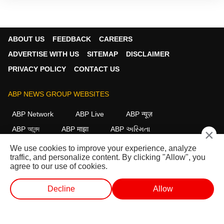
ABOUT US
FEEDBACK
CAREERS
ADVERTISE WITH US
SITEMAP
DISCLAIMER
PRIVACY POLICY
CONTACT US
ABP NEWS GROUP WEBSITES
ABP Network
ABP Live
ABP न्यूज़
ABP আনন্দ
ABP माझा
ABP અસ્મિતા
×
ABP Ganga
ABP ਸਾਂਝਾ
ABP நாடு
ABP దేశం
We use cookies to improve your experience, analyze
traffic, and personalize content. By clicking "Allow", you
FOLLOW US
agree to our use of cookies.
Decline
Allow
This website follows the
DNPA Code of Ethics.
Copyright@2026.
लाईव्ह टीव्ही
शॉर्ट व्हिडीओ
व्हिडीओ
पॉडकास्ट
All rights reserved.