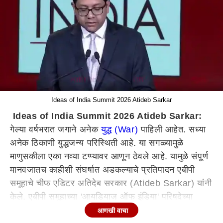
Ideas of India Summit 2026 Atideb Sarkar
Ideas of India Summit 2026 Atideb Sarkar:
गेल्या वर्षभरात जगाने अनेक
युद्ध (War)
पाहिली आहेत. सध्या
अनेक ठिकाणी युद्धजन्य परिस्थिती आहे. या सगळ्यामुळे
माणुसकीला एका नव्या टप्प्यावर आणून ठेवले आहे. यामुळे संपूर्ण
मानवजातच काहीशी संघर्षात अडकल्याचे प्रतिपादन एबीपी
समूहाचे चीफ एडिटर अतिदेब सरकार (Atideb Sarkar) यांनी
केले. एबीपी समूहाच्या 'आयडियाज ऑफ इंडिया' परिषदेच्या
(Ideas of India Summit 2026) उद्घाटनप्रसंगी बोलत
आणखी वाचा