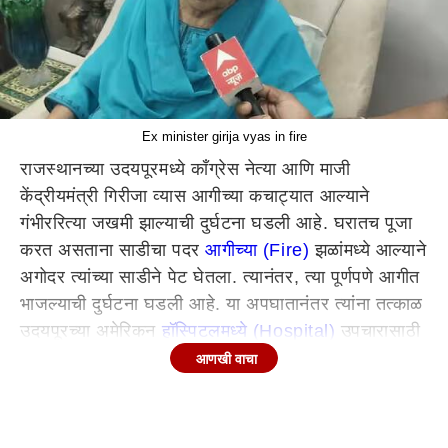
Ex minister girija vyas in fire
राजस्थानच्या उदयपूरमध्ये काँग्रेस नेत्या आणि माजी
केंद्रीयमंत्री गिरीजा व्यास आगीच्या कचाट्यात आल्याने
गंभीररित्या जखमी झाल्याची दुर्घटना घडली आहे. घरातच पूजा
करत असताना साडीचा पदर
आगीच्या (Fire)
झळांमध्ये आल्याने
अगोदर त्यांच्या साडीने पेट घेतला. त्यानंतर, त्या पूर्णपणे आगीत
भाजल्याची दुर्घटना घडली आहे. या अपघातानंतर त्यांना तत्काळ
उदयपूरच्या अमेरिकन
हॉस्पिटलमध्ये (Hospital)
उपचारासाठी
दाखल करण्यात आले होते. मात्र, तेथील उपचारानंतर आता
आणखी वाचा
त्यांना गुजरातमधील अहमदाबाद येथे रेफर करण्यात आलं आहे.
माजी केंद्रीयमंत्री गिरीजा व्यास ह्या आपल्या घरी नवरात्री