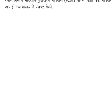
न्यायालयाने भारतीय पुरातत्त्व सर्वेक्षण (ASI) यांच्या वैज्ञानिक सर्
असंही न्यायालयाने स्पष्ट केले.
High Court Verdict Dhar Bhojshala : हिंदूंना पूजा कर
न्यायालयाने हिंदूंना भोजशाळेत पूजा करण्याचा अधिकार कायम ठेवला
केलं. श्रद्धाळूंना मूलभूत सुविधा पुरवण्याची आणि कायदा-सुव्यव
Muslim Community Dhar Bhojshala : मशिदीसाठी स्वतंत्
मुस्लिम समाजाला धार जिल्ह्यात मशिदीसाठी स्वतंत्र जागा मिळावी या