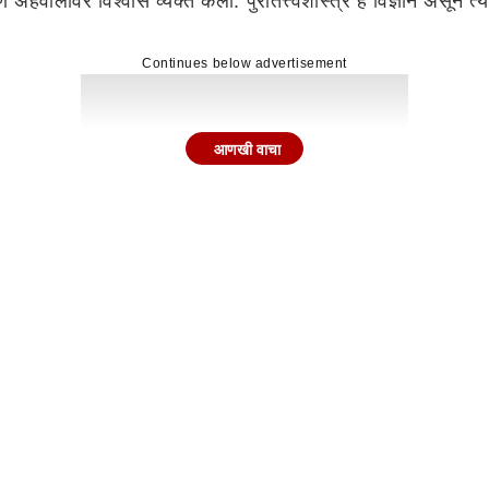
वेक्षण अहवालावर विश्वास व्यक्त केला. पुरातत्त्वशास्त्र हे विज्ञान असून
Continues below advertisement
आणखी वाचा
ण्याचा अधिकार कायम
 आहे. तसेच ऐतिहासिक आणि पुरातत्त्वीय महत्त्व असलेल्या वास्तूंचे 
स्था राखण्याची जबाबदारीही प्रशासनावर सोपवण्यात आली आहे.
र जागेचा पर्याय
साठी राज्य सरकारकडे अर्ज करण्याची मुभा न्यायालयाने दिली आहे. यामुळ