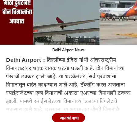
Delhi Airport News
Delhi Airport :
दिल्लीच्या इंदिरा गांधी आंतरराष्ट्रीय
विमानतळावर धक्कादायक घटना घडली आहे. दोन विमानांच्या
पंखांची टक्कर झाली आहे. या धडकेनंतर, सर्व प्रवाशांना
विमानातून बाहेर काढण्यात आले आहे. टॅक्सींग करत असताना
स्पाईसजेटच्या एका विमानाची अकासा एअरच्या विमानाशी टक्कर
झाली. यामध्ये स्पाईसजेटच्या विमानाच्या उजव्या विंगलेटचे
नुकसान झाले आहे. दरम्यान, या अपघातात दोन्ही विमानांचे
नुकसान झाले आणि खबरदारीचा उपाय म्हणून त्यांची उड्डाणे
आणखी वाचा
थांबवण्यात आली.
नेमकं काय घडलं?