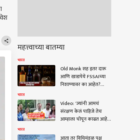
ा
रवेश
महत्त्वाच्या बातम्या
भारत
Old Monk सह इतर दारू
आणि खाद्यपेये FSSAIच्या
निशाण्यावर का आहेत?
देशभर धडक कारवाई
भारत
Video: 'ज्यांनी आमचं
संरक्षण केलं पाहिजे तेच
आम्हाला चोपून काढत आहेत'
मुंबई पोलिसांची गाडी भर
भारत
रस्त्यात अडवणाऱ्या रियासह
आता तर विधिमंडळ पक्ष