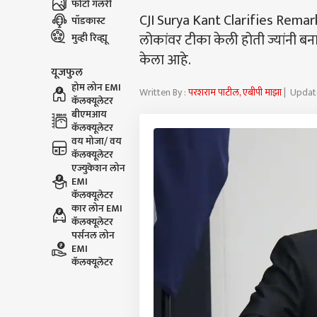
फोटो गॅलरी
CJI Surya Kant Clarifies Remarks 
पॉडकास्ट
लोकांवर टीका केली होती ज्यांनी ब
मुव्ही रिव्ह्यू
केला आहे.
यूजफुल
होम लोन EMI
Written By :
परशराम पाटील, एबीपी माझा
| Update
कॅलक्यूलेटर
बीएमआय
कॅलक्यूलेटर
वय मोजा/ वय
कॅलक्यूलेटर
एज्युकेशन लोन
EMI
कॅलक्यूलेटर
कार लोन EMI
कॅलक्यूलेटर
पर्सनल लोन
EMI
कॅलक्यूलेटर