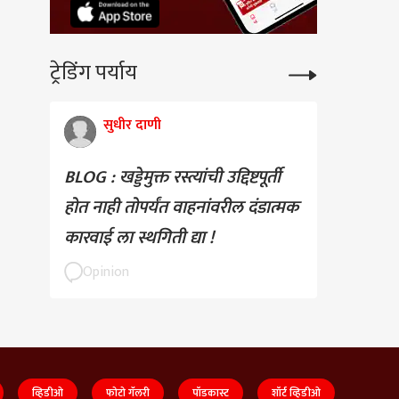
ट्रेडिंग पर्याय
सुधीर दाणी
BLOG : खड्डेमुक्त रस्त्यांची उद्दिष्टपूर्ती
होत नाही तोपर्यंत वाहनांवरील दंडात्मक
कारवाई ला स्थगिती द्या !
Opinion
व्हिडीओ
फोटो गॅलरी
पॉडकास्ट
शॉर्ट व्हिडीओ