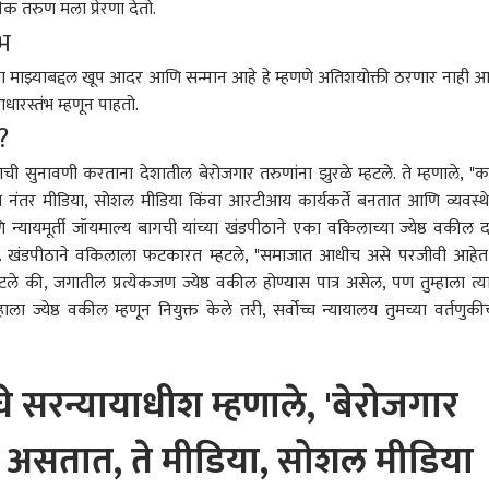
क तरुण मला प्रेरणा देतो.
भ
णांना माझ्याबद्दल खूप आदर आणि सन्मान आहे हे म्हणणे अतिशयोक्ती ठरणार नाही 
धारस्तंभ म्हणून पाहतो.
?
ाची सुनावणी करताना देशातील बेरोजगार तरुणांना झुरळे म्हटले. ते म्हणाले, "क
े नंतर मीडिया, सोशल मीडिया किंवा आरटीआय कार्यकर्ते बनतात आणि व्यवस्थ
यायमूर्ती जॉयमाल्य बागची यांच्या खंडपीठाने एका वकिलाच्या ज्येष्ठ वकील दर
ली. खंडपीठाने वकिलाला फटकारत म्हटले, "समाजात आधीच असे परजीवी आहेत
टले की, जगातील प्रत्येकजण ज्येष्ठ वकील होण्यास पात्र असेल, पण तुम्हाला त्य
हाला ज्येष्ठ वकील म्हणून नियुक्त केले तरी, सर्वोच्च न्यायालय तुमच्या वर्तणुकीच
चे सरन्यायाधीश म्हणाले, 'बेरोजगार
े असतात, ते मीडिया, सोशल मीडिया