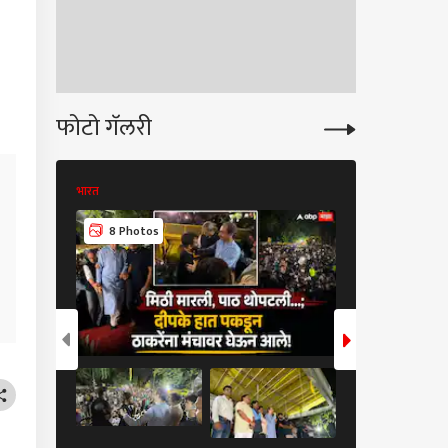
ार बजरंग सोनवणेंच्या
ाला अटक करा नाहीतर
ी… बीड जिल्हाधिकारी
यालयासमोर घुले
ंबीयांचे आमरण उपोषण
फोटो गॅलरी
भारत
भारत
10 Photos
8 Photos