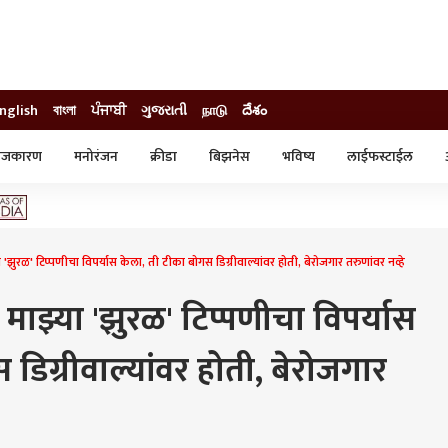
nglish
বাংলা
ਪੰਜਾਬੀ
ગુજરાતી
நாடு
దేశం
ाजकारण
मनोरंजन
क्रीडा
बिझनेस
भविष्य
लाईफस्टाईल
स्टाईल
क्राईम
व्यापार-उद्योग
ट्रेडिंग
ऑटो
्या 'झुरळ' टिप्पणीचा विपर्यास केला, ती टीका बोगस डिग्रीवाल्यांवर होती, बेरोजगार तरुणांवर नव्हे
े, माझ्या 'झुरळ' टिप्पणीचा विपर्यास
डिग्रीवाल्यांवर होती, बेरोजगार