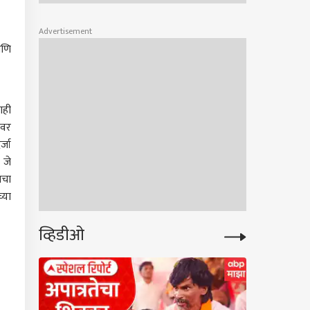
Advertisement
आणि
ाही
ेवर
्जा
 जे
ाचा
्या
व्हिडीओ