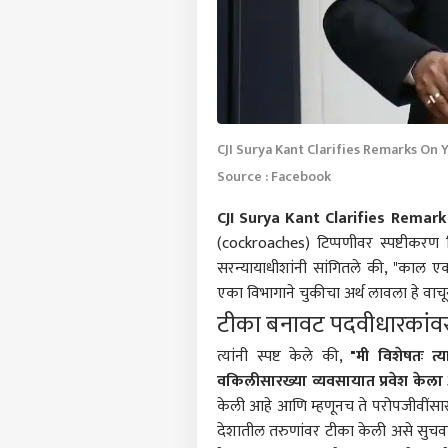
CJI Surya Kant Clarifies Remarks On
Source : Facebook
CJI Surya Kant Clarifies Rema
(cockroaches) टिप्पणीवर स्पष्टीकरण दिल
सरन्यायाधीशांनी सांगितले की, "काल एका 
एका विभागाने चुकीचा अर्थ लावला हे वाच
टीका बनावट पदवीधारकांवर
त्यांनी स्पष्ट केले की,
"मी विशेषतः त्
वकिलीसारख्या व्यवसायात प्रवेश केला
केली आहे आणि म्हणूनच ते परोपजीवींसार
देशातील तरुणांवर टीका केली असे सुचवण