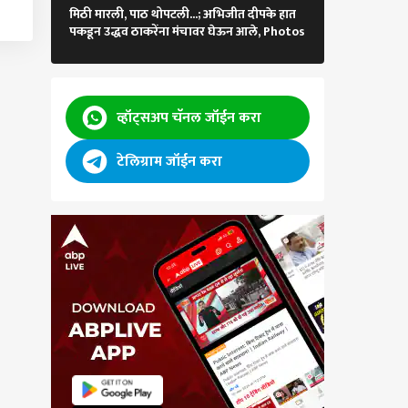
दिल्लीत नरेंद्र मो
मिठी मारली, पाठ थोपटली...; अभिजीत दीपके हात
राहुल गांधींना उच
पकडून उद्धव ठाकरेंना मंचावर घेऊन आले, Photos
मुख्यमंत्रीही ताब्या
व्हॉट्सअप चॅनल जॉईन करा
टेलिग्राम जॉईन करा