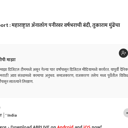
ाळापासून तुटलं,
जागतिक मराठी मेळावा;
चिखलमार्ग; गोवा मार्गावर
खासद
ावानांना डावललं जातंय,
संस्कृती, ज्ञान, उद्योजकता
बससह वाहने फसली,
मुल
ा नेत्याचा गंभीर आरोप
आणि मनोरंजनाचा चौफेर
विद्यार्थ्यांसह नागरिकांना मोठा
आम्ह
संगम
त्रास
कार्
 महाराष्ट्रात ॲनालॉग पनीरवर वर्षभराची बंदी, तुकाराम मुंढेंचा
कुटु
ीपी माझा
ाझा डिजिटल टीममध्ये असून गेल्या चार वर्षांपासून डिजिटल मीडियामध्ये कार्यरत. यापूर्वी दैनिक
ी मराठी अशा संस्थामध्ये कामाचा अनुभव. समाजकारण, राजकारण तसेच मध्य पूर्वेतील विविध
षांपासून सातत्याने लिखाण.
)
T
' India
here - Download ABPLIVE on
Android
and
iOS
now!