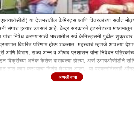
आयओसीडी) या देशभरातील केमिस्ट्स आणि वितरकांच्या सर्वात मोठ्या
नी संपाचं हत्यार उपसलं आहे. केंद्र सरकारने इंटरनेटच्या माध्यमात
भा यांचा निषेध करण्यासाठी भारतातील सर्व केमिस्ट्सनी पुढील शुक्र
्रमाणात विपरित परिणाम होऊ शकतात. महत्त्वाचं म्हणजे आपल्या देशाच
ी आणि विभाग, राज्य अन्न व औषध प्रशासन यांना निवेदन पत्रिकांच्या
लाइन विक्रीच्या अनेक केसेस दाखवल्या होत्या, असं एआयओसीडीने सांगित
ठ तास काम करण्याचा निर्णय घेण्यात आला. या प्रयत्नांनंतरही ऑनला
असाही दावा एआयओसीडीने केला आहे.
आणखी वाचा