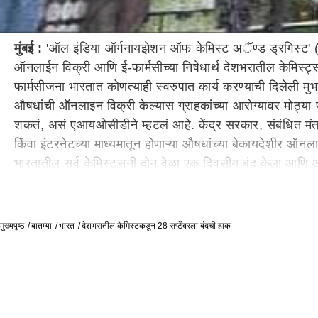
मुंबई :
'ऑल इंडिया ऑर्गनायझेशन ऑफ केमिस्ट अॅण्ड ड्रगिस्ट' (ए
ऑनलाईन विक्री आणि ई-फार्मसीच्या निषेधार्थ देशभरातील केमिस्ट्स
फार्मसीजना भारतात कोणत्याही स्वरुपात कार्य करण्याची दिलेली मु
औषधांची ऑनलाइन विक्री केल्यास ग्राहकांच्या आरोग्यावर मोठ्या प
शकतं, असं एआयओसीडीने म्हटलं आहे. केंद्र सरकार, संबंधित मंत्र
किंवा इंटरनेटच्या माध्यमातून होणाऱ्या औषधांच्या बेकायदेशीर ऑन
भारतातील सर्व केमिस्ट्सनी दोन वेळा एक दिवसीय बंद केला आणि आ
असताना अधिकाऱ्यांनी कोणतीही कारवाई न केल्याचं दिसत आहे, 
Tags:
chemist
Bandh
मुख्यपृष्ठ
बातम्या
भारत
देशभरातील केमिस्टकडून 28 सप्टेंबरला बंदची हाक