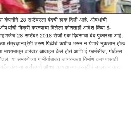
 कंपनीने 28 सप्टेंबरला बंदची हाक दिली आहे. औषधांची
ून औषधांची विक्री करण्याचा दिलेला कोणताही आदेश किंवा ई-
वार म्हणजेच 28 सप्टेंबर 2018 रोजी एक दिवसाचा बंद पुकारला आहे.
्या तंत्रज्ञानप्रेमी तरुण पिढीचं कधीच भरुन न येणारे नुकसान होऊ
 माध्यमातून वारंवार आवाहन केलं होतं आणि ई-फार्मसीज, पोर्टल्स
लं. या समस्येच्या गांभीर्याबाबत जागरुकता निर्माण करण्यासाठी
ईन कंपन्या सर्रासपणे औषध कायद्याच्या तरतुदींचं उल्लंघन करत