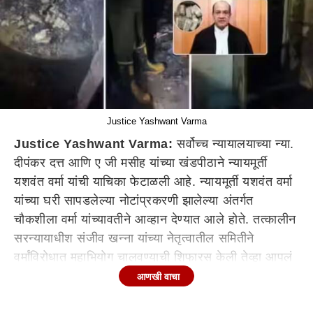
Justice Yashwant Varma
Justice Yashwant Varma:
सर्वोच्च न्यायालयाच्या न्या.
दीपंकर दत्त आणि ए जी मसीह यांच्या खंडपीठाने न्यायमूर्ती
यशवंत वर्मा यांची याचिका फेटाळली आहे. न्यायमूर्ती यशवंत वर्मा
यांच्या घरी सापडलेल्या नोटांप्रकरणी झालेल्या अंतर्गत
चौकशीला वर्मा यांच्यावतीने आव्हान देण्यात आले होते. तत्कालीन
सरन्यायाधीश संजीव खन्ना यांच्या नेतृत्वातील समितीने
वर्मांविरोधात महाभियोग चालवण्याची शिफारस केली तेव्हा आपलं
म्हणणं ऐकून घेतलं गेलं नाही, असा आक्षेप घेत वर्मा यांनी याचिका
आणखी वाचा
दाखल केली होती. याच अधिवेशनात वर्मांवर महाभियोग चालवला