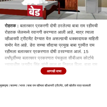
रोहतक :
बलात्कार प्रकरणी दोषी ठरलेल्या बाबा राम रहीमची
रोहतक जेलमध्ये रवानगी करण्यात आली आहे, मात्र त्याला
व्हीआयपी ट्रीटमेंट देण्यात येत असल्य़ाची धक्कादायक माहिती
समोर येत आहे. डेरा सच्चा सौदाचा प्रमुख बाबा गुरमीत राम
रहीमला बलात्कार प्रकरणात दोषी ठरवण्यात आलं. 15
वर्षांपूर्वीच्या बलात्कार प्रकरणात पंचकुला सीबीआय कोर्टाचे
न्यायाधीश जगदीप सिंह यांनी काल हा निकाल दिला. बाबा राम
रहीमला रोहतकमध्ये ज्या ठिकाणी ठेवलं आहे, ती एक एसी रुम
आणखी वाचा
आहे. या खोलीत एसीसोबतच पाण्याचा प्यूरिफायर आणि एक
सहाय्यकही देण्यात आल्याचं समजतंय. बलात्काराचा आरोप सिद्ध
मुख्यपृष्ठ
बातम्या
भारत
बाबा राम रहीमला व्हीआयपी ट्रीटमेंट, एसी खोलीत रात्र घालवली
झाल्यावर एका दोषीला अशाप्रकारे व्हीव्हीआयपी ट्रीटमेंट दिली
जात असल्यानं सरकारच्या भूमिकेवर प्रश्नचिन्ह निर्माण झालं
आहे. बाबा राम रहीम केवळ एसी रुममध्येच राहणार नाही, तर