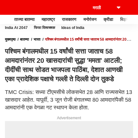
ताज्या बातम्या
महाराष्ट्र
राजकारण
मनोरंजन
क्रीडा
बिझनेस
India At 2047
फिफा विश्वचषक
Ideas of India
मुख्यपृष्ठ
बातम्या
भारत
पश्चिम बंगालमधील 15 वर्षांची सत्ता जाताच 58 आमदारांनंतर 20
खासदारांची सुद्धा 'ममता' आटली; दीदींची साथ सोडत भाजपला पाठिंबा, देशात आणखी एका प्रादेशिक
पश्चिम बंगालमधील 15 वर्षांची सत्ता जाताच 58
पक्षाचे गल्ली ते दिल्ली दोन तुकडे
आमदारांनंतर 20 खासदारांची सुद्धा 'ममता' आटली;
दीदींची साथ सोडत भाजपला पाठिंबा, देशात आणखी
एका प्रादेशिक पक्षाचे गल्ली ते दिल्ली दोन तुकडे
TMC Crisis: सध्या टीएमसीचे लोकसभेत 28 आणि राज्यसभेत 13
खासदार आहेत. यापूर्वी, 3 जून रोजी बंगालच्या 80 आमदारांपैकी 58
आमदारांनी एक वेगळा गट स्थापन केला होता.
Advertisement