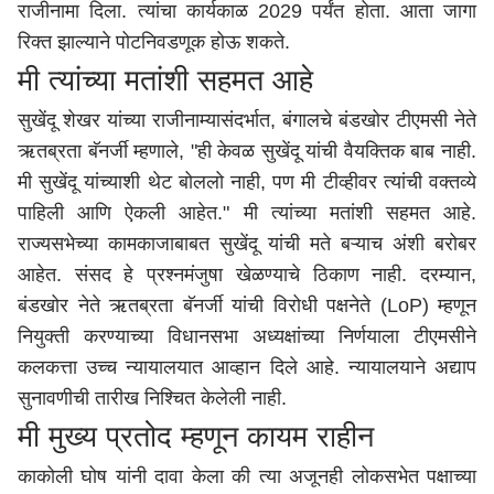
राजीनामा दिला. त्यांचा कार्यकाळ 2029 पर्यंत होता. आता जागा
रिक्त झाल्याने पोटनिवडणूक होऊ शकते.
मी त्यांच्या मतांशी सहमत आहे
सुखेंदू शेखर यांच्या राजीनाम्यासंदर्भात, बंगालचे बंडखोर टीएमसी नेते
ऋतब्रता बॅनर्जी म्हणाले, "ही केवळ सुखेंदू यांची वैयक्तिक बाब नाही.
मी सुखेंदू यांच्याशी थेट बोललो नाही, पण मी टीव्हीवर त्यांची वक्तव्ये
पाहिली आणि ऐकली आहेत." मी त्यांच्या मतांशी सहमत आहे.
राज्यसभेच्या कामकाजाबाबत सुखेंदू यांची मते बऱ्याच अंशी बरोबर
आहेत. संसद हे प्रश्नमंजुषा खेळण्याचे ठिकाण नाही. दरम्यान,
बंडखोर नेते ऋतब्रता बॅनर्जी यांची विरोधी पक्षनेते (LoP) म्हणून
नियुक्ती करण्याच्या विधानसभा अध्यक्षांच्या निर्णयाला टीएमसीने
कलकत्ता उच्च न्यायालयात आव्हान दिले आहे. न्यायालयाने अद्याप
सुनावणीची तारीख निश्चित केलेली नाही.
मी मुख्य प्रतोद म्हणून कायम राहीन
काकोली घोष यांनी दावा केला की त्या अजूनही लोकसभेत पक्षाच्या