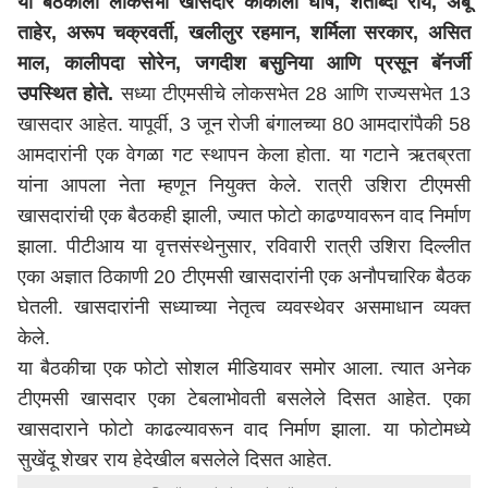
या बैठकीला लोकसभा खासदार काकोली घोष, शताब्दी रॉय, अबू
ताहेर, अरूप चक्रवर्ती, खलीलुर रहमान, शर्मिला सरकार, असित
माल, कालीपदा सोरेन, जगदीश बसुनिया आणि प्रसून बॅनर्जी
उपस्थित होते.
सध्या टीएमसीचे लोकसभेत 28 आणि राज्यसभेत 13
खासदार आहेत. यापूर्वी, 3 जून रोजी बंगालच्या 80 आमदारांपैकी 58
आमदारांनी एक वेगळा गट स्थापन केला होता. या गटाने ऋतब्रता
यांना आपला नेता म्हणून नियुक्त केले. रात्री उशिरा टीएमसी
खासदारांची एक बैठकही झाली, ज्यात फोटो काढण्यावरून वाद निर्माण
झाला. पीटीआय या वृत्तसंस्थेनुसार, रविवारी रात्री उशिरा दिल्लीत
एका अज्ञात ठिकाणी 20 टीएमसी खासदारांनी एक अनौपचारिक बैठक
घेतली. खासदारांनी सध्याच्या नेतृत्व व्यवस्थेवर असमाधान व्यक्त
केले.
या बैठकीचा एक फोटो सोशल मीडियावर समोर आला. त्यात अनेक
टीएमसी खासदार एका टेबलाभोवती बसलेले दिसत आहेत. एका
खासदाराने फोटो काढल्यावरून वाद निर्माण झाला. या फोटोमध्ये
सुखेंदू शेखर राय हेदेखील बसलेले दिसत आहेत.