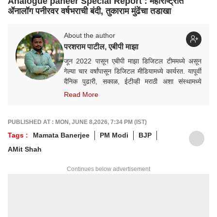
Analogue paneer Special Report : महाराष्ट्रात
ॲनालॉग पनीरवर वर्षभराची बंदी, तुकाराम मुंढेंचा तडाखा
About the author
परशराम पाटील, एबीपी माझा
जून 2022 पासून एबीपी माझा डिजिटल टीममध्ये असून
गेल्या चार वर्षांपासून डिजिटल मीडियामध्ये कार्यरत. यापूर्वी
दैनिक पुढारी, सकाळ, ईटीव्ही मराठी अशा संस्थामध्ये
कामाचा अनुभव. समाजकारण, राजकारण तसेच मध्य पूर्वेतील
Read More
विविध विषयांवर गेल्या आठ वर्षांपासून सातत्याने लिखाण.
PUBLISHED AT : MON, JUNE 8,2026, 7:34 PM (IST)
Tags :
Mamata Banerjee
PM Modi
BJP
AMit Shah
Continues below advertisement