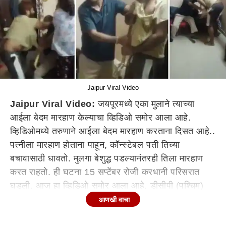
Jaipur Viral Video
Jaipur Viral Video:
जयपूरमध्ये एका मुलाने त्याच्या
आईला बेदम मारहाण केल्याचा व्हिडिओ समोर आला आहे.
व्हिडिओमध्ये तरुणाने आईला बेदम मारहाण करताना दिसत आहे..
पत्नीला मारहाण होताना पाहून, कॉन्स्टेबल पती तिच्या
बचावासाठी धावतो. मुलगा बेशुद्ध पडल्यानंतरही तिला मारहाण
करत राहतो. ही घटना 15 सप्टेंबर रोजी करधानी परिसरात
घडली. आज हा व्हिडिओ समोर आला आहे. डीसीपी (पश्चिम)
हनुमान प्रसाद यांनी सांगितले की, हरियाणातील महेंद्रगड
आणखी वाचा
येथील रहिवासी नवीन सिंग (31) याला हत्येप्रकरणी अटक