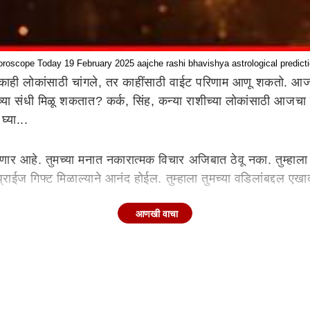
roscope Today 19 February 2025 aajche rashi bhavishya astrological predict
ी लोकांसाठी चांगले, तर काहींसाठी वाईट परिणाम आणू शकतो. आज त
रकारच्या संधी मिळू शकतात? कर्क, सिंह, कन्या राशीच्या लोकांसाठी आज
्या...
ार आहे. तुमच्या मनात नकारात्मक विचार अजिबात ठेवू नका. तुम्हाला 
प्राईज गिफ्ट मिळाल्याने आनंद होईल. तुम्हाला तुमच्या वडिलांबद्दल एख
आणखी वाचा
ी जास्त विश्वास ठेवू नका. तुमची जवळची व्यक्ती तुमचा विश्वासघात कर
 कुठेतरी जावे लागू शकते. तुमच्या मनमिळाऊ स्वभावामुळे तुमच्या का
ावे लागेल. तुम्ही नियोजन करून काम केले तर तुमचे काम वेळेपूर्वी पूर
ू शकता. काही मनोरंजनाच्या कार्यक्रमात सहभागी व्हाल. तुम्ही तुमच्या