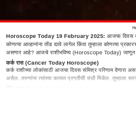
Ho
Horoscope Today 19 February 2025:
आजचा दिवस काह
कोणत्या आव्हानांना तोंड द्यावे लागेल किंवा तुम्हाला कोणत्या प्
असणार आहे? आजचे राशीभविष्य (Horoscope Today) जाणून घ
कर्क रास (Cancer Today Horoscope)
कर्क राशीच्या लोकांसाठी आजचा दिवस संमिश्र परिणाम देणारा असण
असेल. तरुणांना त्यांच्या कामात प्रगतीची संधी मिळेल. तुम्हाला सर
सिंह रास (Leo Today Horoscope)
सिंह राशीच्या लोकांनी आज अनावश्यक खर्च करणे थांबवावे. कोणावरह
खरेदी करू शकता. कुटुंबातील एखाद्या सदस्याला नोकरीसाठी बाहेर
कन्या रास (Virgo Today Horoscope)
कन्या राशीच्या लोकांनो आज आपल्या कामावर पूर्ण लक्ष केंद्रित कर
होईल. तुम्ही तुमच्या मित्रांसोबत पार्टी वगैरे करण्याचा प्लॅन कर