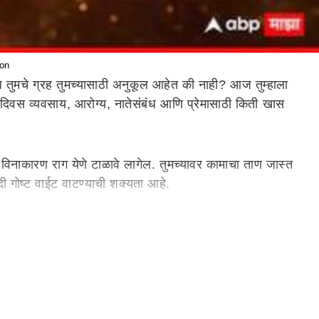
ion
ुमचे ग्रह तुमच्यासाठी अनुकूल आहेत की नाही? आज तुम्हाला
चा दिवस व्यवसाय, आरोग्य, नातेसंबंध आणि प्रेमासाठी किती खास
विनाकारण राग येणे टाळावे लागेल. तुमच्यावर कामाचा ताण जास्त
ादी गोष्ट वाईट वाटण्याची शक्यता आहे.
ू शकते. तुमच्या मुलांच्या विनंतीवरून तुम्ही नवीन मालमत्ता
मात काही चुका होऊ शकतात.
्ण होईल. कुटुंबातील सदस्याच्या विवाहातील कोणताही अडथळा दूर
 घराचे नूतनीकरण करण्याचाही विचार करू शकता.