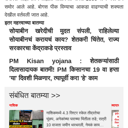
समोर आले आहे. बोगस पीक विम्याचा आकडा वाढण्याची शक्यता
देखील वर्तवली जात आहे.
इतर महत्त्वाच्या बातम्या
सोयाबीन खरेदीची मुदत संपली, राहिलेल्या
सोयाबीनचं करायचं काय? शेतकरी चिंतेत, राज्य
सरकारचा केंद्राकडे प्रस्ताव
PM Kisan yojana : शेतकऱ्यांसाठी
दिलासादायक बातमी! PM किसानचा 19 वा हप्ता
'या' दिवशी मिळणार, त्यापूर्वी करा 'हे' काम
संबंधित बातम्या >>
नाशिक
व्यापार-उद्योग
नाशिकमध्ये 4.3 रिश्टर स्केल तीव्रतेचा
भूंकप, अनेकांच्या घराच्या भिंतीला तडे; रात्री
10 वाजता जमीन थरथरली, नेमकं काय