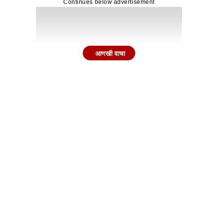
Continues below advertisement
आणखी वाचा
ांचा उदरनिर्वाह चालवण्यासाठी हा दरवाढ करण्याचा निर्णय घेणे अत्य
णि इतर सर्व प्रकारच्या अत्याधुनिक सलून सेवांसाठी ग्राहकांना आप
त मोठी वाढ झाल्याने सलून व्यावसायिकांवरील आर्थिक ताण कमालीचा वाढ
Continues below advertisement