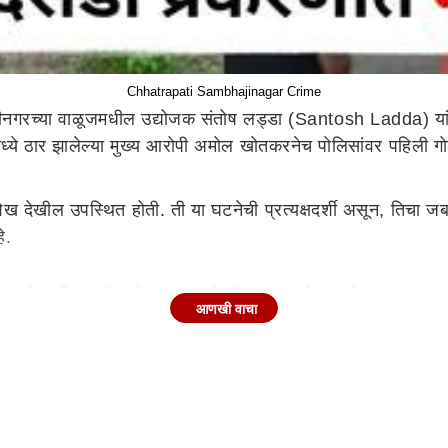
Chhatrapati Sambhajinagar Crime
नगरच्या वाळूजमधील उद्योजक संतोष लड्डा (Santosh Ladda) यांच्या
्ये ठार झालेल्या मुख्य आरोपी अमोल खोतकरनेच पोलिसांवर पहिली गोळी 
ेख देखील उपस्थित होती. ती या घटनेची प्रत्यक्षदर्शी असून, तिचा जब
े.
ी अजूनही 5 किलो सोन मिळालेलं नाही. केवळ 60 तोळेच सोन हस्तगत 
आणखी वाचा
्शी आहे. त्यामुळे ती सीआयडीच्या ताब्यात आहे. तर खुशी शेखचा ताबा
ी शेख ही त्याच्यासोबत होती. तर उर्वरित 5 किलो सोन्याचा तपास ल
टाकण्यात आला होता. या दरोड्यात साडेपाच किलो सोनं 32 किलो चांदी 