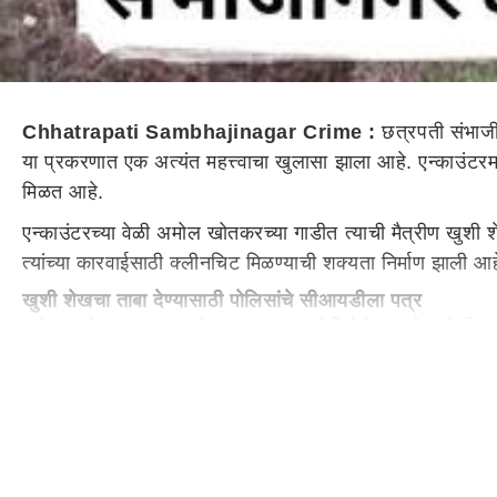
Chhatrapati Sambhajinagar Crime :
छत्रपती संभाजी
या प्रकरणात एक अत्यंत महत्त्वाचा खुलासा झाला आहे. एन्काउंटरमध
मिळत आहे.
एन्काउंटरच्या वेळी अमोल खोतकरच्या गाडीत त्याची मैत्रीण खुशी श
त्यांच्या कारवाईसाठी क्लीनचिट मिळण्याची शक्यता निर्माण झाली आह
खुशी शेखचा ताबा देण्यासाठी पोलिसांचे सीआयडीला पत्र
तसेच उद्योजक लड्डा दरोडा प्रकरणात चोरी गेलेल्या सोन्यापैक
तपास सीआयडी करत असून त्याची मैत्रीण खुशी शेख ही प्रत्यक्षदर
पुढचे काही दिवस आणि एन्काऊंटरवेळी अमोल खोतकरची मैत्रीण खुश
ताबा मिळावा, यासाठी सीआयडीला पत्र पाठवण्यात आले आहे.
नेमकं प्रकरण काय?
उद्योजक संतोष लड्डा यांच्या घरी 14 मे रोजी मध्यरात्री दरोडा 