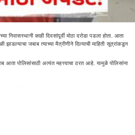
 निवासस्थानी काही दिवसांपूर्वी मोठा दरोडा पडला होता. आता
झाडल्याचा जबाब त्याच्या मैत्रीणीने दिल्याची माहिती सूत्रांकडून
ाब आता पोलिसांसाठी अत्यंत महत्त्वाचा ठरत आहे. यामुळे पोलिसांना
करण्यात पोलिसांना यश आले आहे. अमोल खोतकरच्या एन्काऊंटरचा
 देण्यासाठी पोलिसांनी आता सीआयडीला पत्र पाठवले आहे. चोरीनंतर
ावण्यासाठी खुशीची चौकशी करायची असल्याने पोलिसांकडे तिचा
आणि 70 हजार रुपयांचा मुद्देमाल लंपास करण्यात आला होता.