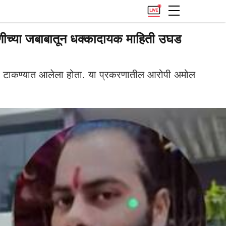
िणीच्या जबाबातून धक्कादायक माहिती उघड
ा टाकण्यात आलेला होता. या प्रकरणातील आरोपी अमोल