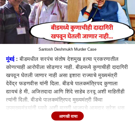
Santosh Deshmukh Murder Case
मुंबई
:
बीडमधील सरपंच संतोष देशमुख हत्या प्रकरणातील
कोणत्याही आरोपीला सोडणार नाही. बीडमध्ये कुणाचीही दादागिरी
खपवून घेतली जाणार नाही असा इशारा राज्याचे मुख्यमंत्री
देवेंद्र फडणवीस यांनी दिला. बीडचे पालकमंत्रिपद कुणाला
द्यायचं हे मी, अजितदादा आणि शिंदे साहेब ठरवू अशी माहितीही
त्यांनी दिली. बीडचे पालकमंत्रिपद मुख्यमंत्री किंवा
उपमुख्यमंत्र्यांनी घ्यावे अशी मागणी भाजपचे आमदार सुरेश धस
यांनी केली होती. त्यावर देवेंद्र फडणवीसांनी प्रतिक्रिया दिली.
आणखी वाचा
संतोष देशमुख हत्या प्रकरणात वाल्मिक कराड हाच प्रमुख