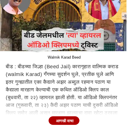
Walmik Karad Beed
बीड : बीडच्या जिल्हा (Beed Jail) कारागृहात वाल्मिक कराड
(walmik Karad) गँगच्या सुदर्शन घुले, प्रतीक घुले आणि
इतर गुन्ह्यातील एका कैद्याने अझर अब्दुल रहमान पठाण या
कैद्याला मारहाण केल्याची एक कथित ऑडिओ क्लिप काल
(बुधवारी, ता २२) व्हायरल झाली होती. या ऑडिओ क्लिपनंतर
आज (गुरूवारी, ता २३) कैदी अझर पठाण याची दुसरी ऑडिओ
क्लिप समोर आली असून मारहाण झाल्याचा दावा खोटा ठरवला
आहे.(Beed Crime News)
आणखी वाचा