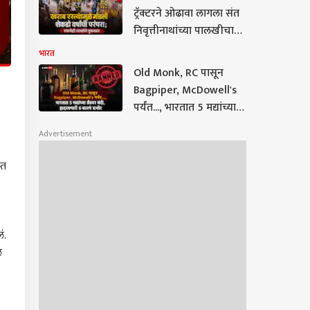
राऊतांचा भाजपवर घणाघात
ट्रॅक्टरने ओढावा लागला संत
निवृत्तीनाथांच्या पालखीचा
रथ; 8 कोटींच्या रथाचे
भारत
नुकसान, नेमकं काय घडलं?
Old Monk, RC पासून
Bagpiper, McDowell's
पर्यंत..., भारतात 5 मद्यांच्या
ब्रँडवर बंदी, हादरवणारी 6
Advertisement
कारणं समोर!
्त
ं.
े