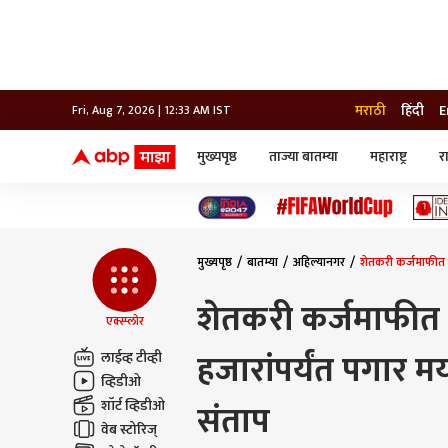
मराठी
हिंदी
E
Fri, Aug 7, 2026 | 12:33 AM IST
मुख्यपृष्ठ
ताज्या बातम्या
महाराष्ट्र
र
बातम्या
जॅाब माझा
लाईफ
भारत
महाराष्ट्र
टेक-गॅजेट
मुंबई
ऑटो
टेलिव्हिजन
विश्व
विश्व
मुख्यपृष्ठ
बातम्या
अहिल्यानगर
शेतकरी कर्जमाफीत ज
कोल्हापूर
पुणे
शेतकरी कर्जमाफीत
नवी मुंबई
एक्स्प्लोर
अमरावती
हजारांपर्यंत पगार म
अहमदनगर
लाईव्ह टीव्ही
अकोला
व्हिडीओ
शॉर्ट व्हिडीओ
संताप
वेब स्टोरिज्