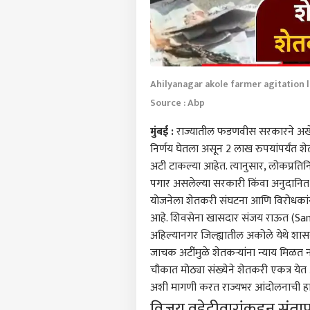
Ahilyanagar akole farmer agitation 
Source : Abp
मुंबई
:
राज्यातील फडणवीस सरकारने अखेर 
निर्णय घेतला असून 2 लाख रुपयांपर्यंत श
अटी टाकल्या आहेत. त्यानुसार, लोकप्रति
पगार असलेल्या सरकारी किंवा अनुदानित संस
योजनेला शेतकरी संघटना आणि विरोधकांन
आहे. शिवसेना खासदार
संजय राऊत (San
अहिल्यानगर जिल्ह्यातील अकोले येथे शा
जाचक अटींमुळे शेतकऱ्यांना न्याय मिळ
चौकात मोठ्या संख्येने शेतकरी एकत्र येत 
अशी मागणी करत राज्यभर आंदोलनाची ह
विजय वडेट्टीवारांकडून संता