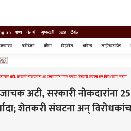
nglish
বাংলা
ਪੰਜਾਬੀ
ગુજરાતી
நாடு
దేశం
ाजकारण
मनोरंजन
क्रीडा
बिझनेस
भविष्य
लाईफस्टाईल
स्टाईल
क्राईम
व्यापार-उद्योग
ट्रेडिंग
ऑटो
ाचक अटी, सरकारी नोकदारांना 25 हजारांपर्यंत पगार मर्यादा; शेतकरी संघटना अन् विरोधकांचा संताप
 जाचक अटी, सरकारी नोकदारांना 25
र्यादा; शेतकरी संघटना अन् विरोधकांच