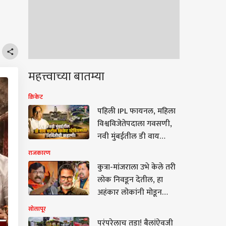
महत्त्वाच्या बातम्या
क्रिकेट
पहिली IPL फायनल, महिला
विश्वविजेतेपदाला गवसणी,
नवी मुंबईतील डी वाय
पाटील क्रिकेट स्टेडियमच्या
राजकारण
निर्मितीची कहाणी!
कुत्रा-मांजराला उभे केले तरी
लोक निवडून देतील, हा
अहंकार लोकांनी मोडून
काढला; बांकीपूर
सोलापूर
पोटनिवडणुकीवरून संजय
परंपरेलाच तडा! बैलांऐवजी