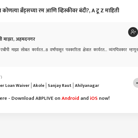
रपेठेवर, हायक्लास
विधानावरुन वादाला फोडणी;
प्रशांत किशोर कसे जिंकले?
पुणे
त्या ब्रँड्सच्या रम आणि व्हिस्कीवर बंदी?, A टू Z माहिती
यटीत नवा ट्रेंड उदयाला
आहार तज्ज्ञांनी सत्य सांगितलं!
जेन झी आंदोलनाचा पहिला
मान
 नेमकं काय घडलं?
झटका, पराभवाची पाच कारणं
नोटी
कुमा
पी माझा, अहमदनगर
बीपी माझा सोबत कार्यरत...8 वर्षांपासून पत्रकारिता क्षेत्रात कार्यरत... व्यंगचित्रकार म्हणून
T)
er Loan Waiver
Akole
Sanjay Raut
Ahilyanagar
here - Download ABPLIVE on
Android
and
iOS
now!