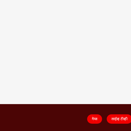
गेम्स
लाईव्ह टीव्ही