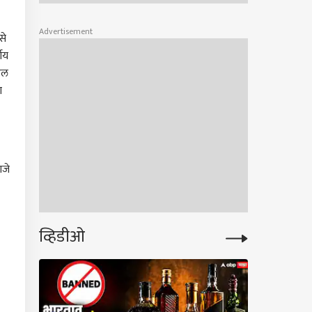
Advertisement
से
णय
ेल
ा
णजे
व्हिडीओ