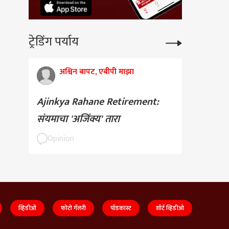
ट्रेडिंग पर्याय
अश्विन बापट, एबीपी माझा
Ajinkya Rahane Retirement:
संयमाचा 'अजिंक्य' तारा
Opinion
व्हिडीओ
फोटो गॅलरी
पॉडकास्ट
शॉर्ट व्हिडीओ