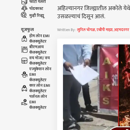
फोटो गॅलरी
अहिल्यानगर जिल्ह्यातील अकोले येथ
पॉडकास्ट
उसळल्याचं दिसून आलं.
मुव्ही रिव्ह्यू
यूजफुल
Written By :
सुनिल भोंगळ, एबीपी माझा, अहमदनगर
होम लोन EMI
कॅलक्यूलेटर
बीएमआय
कॅलक्यूलेटर
वय मोजा/ वय
कॅलक्यूलेटर
एज्युकेशन लोन
EMI
कॅलक्यूलेटर
कार लोन EMI
कॅलक्यूलेटर
पर्सनल लोन
EMI
कॅलक्यूलेटर