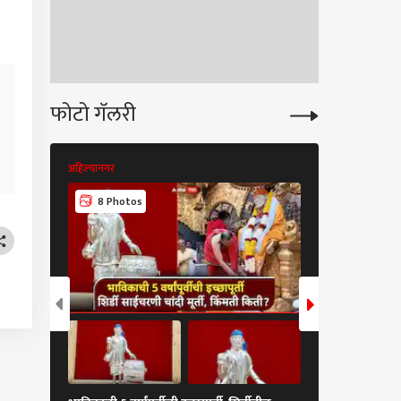
 पोलिसांना झटका, राज्य
वधिकार आयोगाची
स, आयुक्त अमितेश
रही गोत्यात
फोटो गॅलरी
अहिल्यानगर
अहिल्यानगर
8 Photos
8 Photos